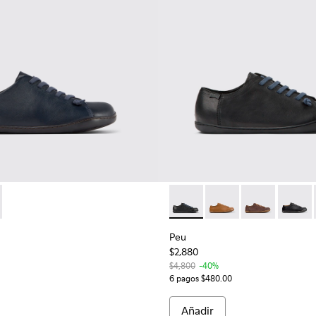
bre.
-049 - Zapatos de piel azules para hombre.
K100249-012 - Zapatos de piel negros para hombre.
Peu - 17665-217 - Zapatos ne
Peu - 17665-316
Peu - 17665-3
Peu - 
Peu
$2,880
$4,800
-40%
6 pagos $480.00
Añadir