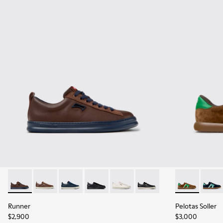
Runner - K101052-014 - Zapatillas de piel y nobuk marrones 
Runner - K101052-009
Runner - K101052-006
Runner - K101052-004
Runner - K101052-003
Runner - K101052-002
Pelotas Solle
Pelota
Runner
Pelotas Soller
$2,900
$3,000