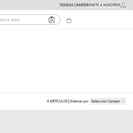
TIENDAS CAMPER
ÚNETE A NOSOTROS
MI CUE
a aquí
4
ARTÍCULOS
Ordenar por
:
Seleccion Camper