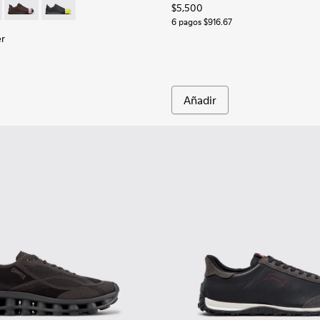
$5,500
écnicos reciclados para hombre.
ateriales técnicos reciclados para hombre.
 de materiales técnicos reciclados para hombre.
er - K100978-004 - Zapatillas de piel grises para hombre.
ion Runner - K100978-009
Junction Runner - K100978-007
Junction Runner - K100978-002 - Zapatillas de piel ne
6 pagos $916.67
er
Añadir