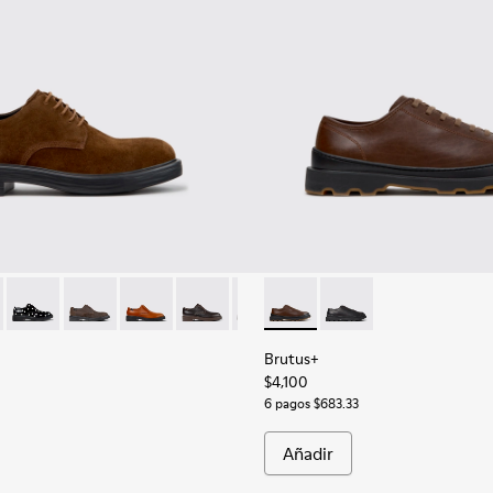
 para hombre.
 negras y grises para hombre.
1
79-027 - Zapatos de ante marrones para hombre.
- K100979-016
Dean - K100979-014
Dean - K100979-011
Dean - K100979-004
Dean - K100979-002
Dean - K100979-001
Brutus+ - K101066-004 - Zap
Brutus+ - K101066-00
Brutus+
$4,100
6 pagos $683.33
Añadir