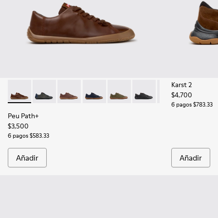
Karst 2
$4,700
Peu Path+ - K101114-011 - Zapatos de piel marrones para ho
Peu Path+ - K101114-009
Peu Path+ - K101114-007
Peu Path+ - K101114-005
Peu Path+ - K101114-004
Peu Path+ - K101114-002
Peu Path+ - K101
6 pagos $783.33
Peu Path+
$3,500
6 pagos $583.33
Añadir
Añadir