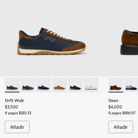
Drift Walk - K101097-008 - Zapatillas de piel y nobuk azules
Drift Walk - K101097-009 - Zapatillas de piel y nobuk
Drift Walk - K101097-005
Drift Walk - K101097-003
Drift Walk - K101097-002
Drift Walk - K101097-00
Dean - K1009
Dean 
Drift Walk
Dean
$3,500
$4,000
6 pagos $583.33
6 pagos $666.67
Añadir
Añadir