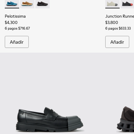
Pelotissima - K101109-011 - Zapatillas azules de materiales t
Pelotissima - K101109-007 - Zapatillas marrones de m
Pelotissima - K101109-006 - Zapatillas negras
Junction Runn
Junct
Pelotissima
Junction Runn
$4,300
$3,800
6 pagos $716.67
6 pagos $633.33
Añadir
Añadir