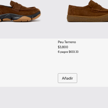
Peu Terreno
$3,800
mbre.
114-001
6 pagos $633.33
Añadir