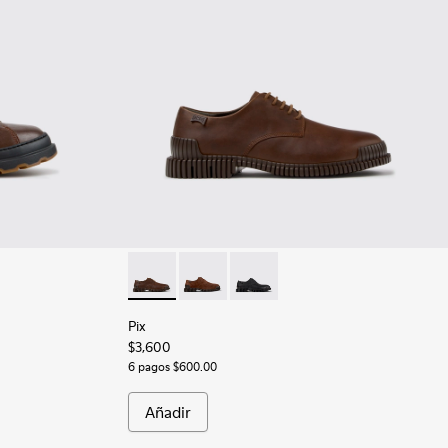
atos de piel marrones para hombre.
1
Pix - K101076-010 - Zapatos de piel marrone
Pix - K101076-005
Pix - K101076-001
Pix
$3,600
6 pagos $600.00
Añadir