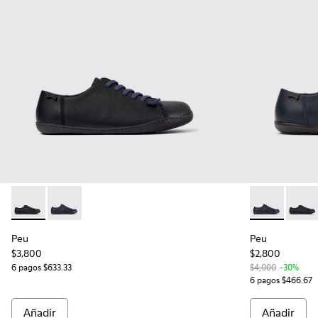
Peu - K100249-012 - Zapatos de piel negros para hombre.
Peu - K100249-049 - Zapatos de piel azules para hom
Peu - K100249
Peu - 
Peu
Peu
$3,800
$2,800
6 pagos $633.33
$4,000
-30%
6 pagos $466.67
Añadir
Añadir