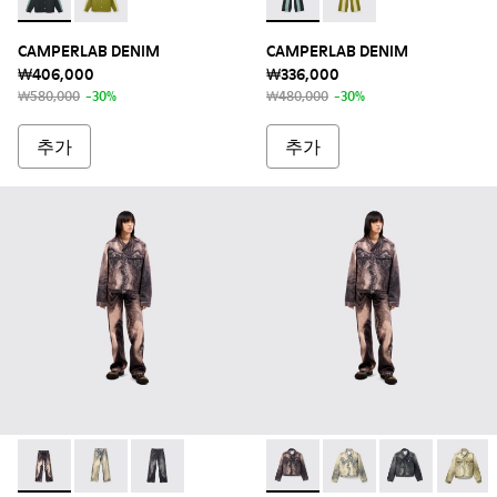
CAMPERLAB DENIM - AU00054-001 - 프린트 스프레이 
CAMPERLAB DENIM - AU00054-003 - 프린트 
CAMPERLAB DENIM - AU
CAMPERLAB DENIM
CAMPERLAB DENIM
CAMPERLAB DENIM
₩406,000
₩336,000
₩580,000
-30%
₩480,000
-30%
추가
추가
Denim Jeans - AU00006-005 - 더스티 핑크 컬러 데님 진
Denim Jeans - AU00006-011 - 샌드-블랙 데님 진
Denim Jeans - AU00006-003 - 블랙-그레이
Denim Jacket - AU0000
Denim Jacket - A
Denim Jack
Denim