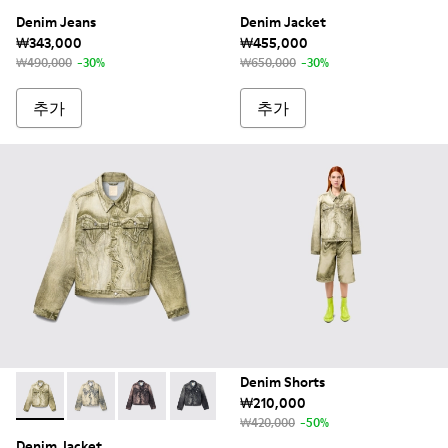
Denim Jeans
Denim Jacket
₩343,000
₩455,000
₩490,000
-30%
₩650,000
-30%
추가
추가
Denim Shorts
₩210,000
Denim Jacket - AU00005-001 - 멀티컬러 데님 재킷
Denim Jacket - AU00005-011 - 샌드-블랙 데님 재킷
Denim Jacket - AU00005-005 - 더스티 
Denim Jacket - AU00005-003 -
₩420,000
-50%
Denim Jacket