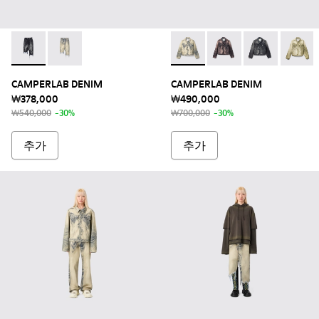
CAMPERLAB DENIM - AU00052-001 - 블랙-그레이 비대
CAMPERLAB DENIM - AU00052-003 - 샌드-블
CAMPERLAB DENIM - AU0
CAMPERLAB DENIM
CAMPERLAB 
CAMPE
CAMPERLAB DENIM
CAMPERLAB DENIM
₩378,000
₩490,000
₩540,000
-30%
₩700,000
-30%
추가
추가