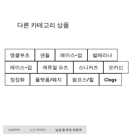
다른 카테고리 상품
앵클부츠
샌들
레이스-업
발레리나
레이스-업
캐쥬얼 슈즈
스니커즈
모카신
정장화
플랫폼/웨지
펌프스/힐
Clogs
CAMPER
남성 SHOES
남성 용 부츠 파란색