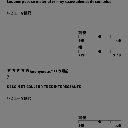
Los ame pues su material es muy suave ademas de cómodos
レビューを翻訳
調整
小型
大型
幅
ナロー
ワイド
·
11 か月前
Anonymous
?
DESSIN ET COULEUR TRÈS INTERESSANTS
レビューを翻訳
調整
小型
大型