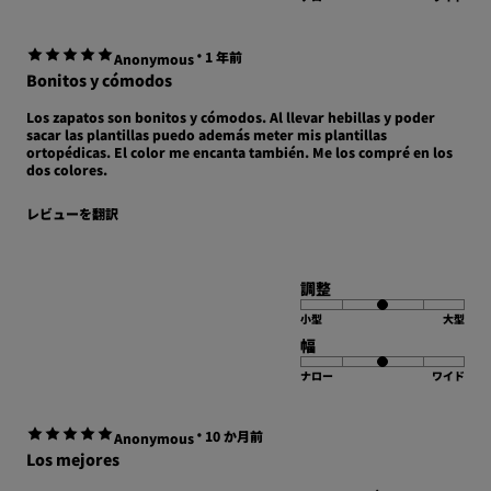
·
1 年前
Anonymous
Bonitos y cómodos
Los zapatos son bonitos y cómodos. Al llevar hebillas y poder
sacar las plantillas puedo además meter mis plantillas
ortopédicas. El color me encanta también. Me los compré en los
dos colores.
レビューを翻訳
調整
小型
大型
幅
ナロー
ワイド
·
10 か月前
Anonymous
Los mejores