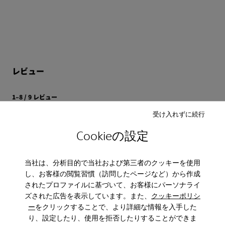
1.柔らかい布で汚れやほこりを落とします。
アウトソール/特徴
XL EXTRALIGHT® EVAアウトソール
2.「クリーン & ケア」で汚れを落としながら潤いを与えま
インソール
す。
EVAフットベッド
ヒール高
3.クリームで革に栄養を与えます。クリームを薄く延ばしな
6.7cm
レビュー
がら塗り、乾かします。
ライニング素材
- リサイクルポリエステル 100%
4.「プロテクト ＆ ケア」を吹き付け汚れと湿気からレザーを
1–8 / 9 レビュー
保護します。
ソート : 高評価から低評価へ
受け入れずに続行
高評価から低評価へ
5.更に保護力を高めるために「ナノプロ ウォータープルーフ
Cookieの設定
·
ィング スプレー」をスプレーします。
1 年前
Anonymous
Los Thelma y yo
6.クロスで革を磨きます。
当社は、分析目的で当社および第三者のクッキーを使用
Cada vez que viajo me compro un par de Camper. Y jamas me
し、お客様の閲覧習慣（訪問したページなど）から作成
decepcionan en este caso los Thelma son ademas de bellos super
confortables y se adaptan a donde sea que vayas!
されたプロファイルに基づいて、お客様にパーソナライ
ズされた広告を表示しています。また、
クッキーポリシ
レビューを翻訳
ー
をクリックすることで、より詳細な情報を入手した
り、設定したり、使用を拒否したりすることができま