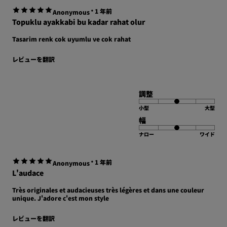
·
1 年前
Anonymous
Topuklu ayakkabi bu kadar rahat olur
Tasarim renk cok uyumlu ve cok rahat
レビューを翻訳
調整
小型
大型
幅
ナロー
ワイド
·
1 年前
Anonymous
L'audace
Très originales et audacieuses très légères et dans une couleur
unique. J'adore c'est mon style
レビューを翻訳