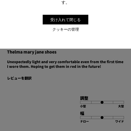
す。
調整
小型
大型
受け入れて閉じる
幅
クッキーの管理
ナロー
ワイド
·
1 年前
Anonymous
Thelma mary jane shoes
Unexpectedly light and very comfortable even from the first time
I wore them. Hoping to get them in red in the future!
レビューを翻訳
調整
小型
大型
幅
ナロー
ワイド