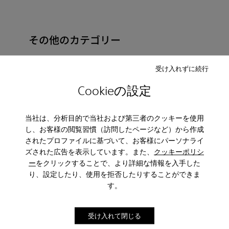
その他のカテゴリー
受け入れずに続行
Cookieの設定
アンクルブーツ
ノンレザー
バレエシューズ
モカシン
Clogs
サンダル
ブーツ
当社は、分析目的で当社および第三者のクッキーを使用
し、お客様の閲覧習慣（訪問したページなど）から作成
フラットシューズ
カジュアルシューズ
されたプロファイルに基づいて、お客様にパーソナライ
スニーカー
フォーマルシューズ
ズされた広告を表示しています。また、
クッキーポリシ
ー
をクリックすることで、より詳細な情報を入手した
プラットフォーム/ウェッジ
ヒール
り、設定したり、使用を拒否したりすることができま
す。
受け入れて閉じる