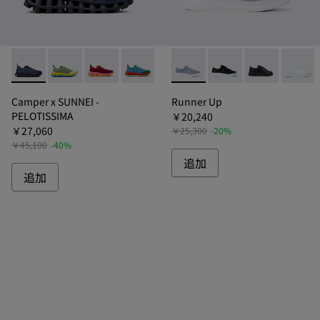
Camper x SUNNEI - PELOTISSIMA - K201776-
Camper x SUNNEI - PELOTISSIMA - K201776-012
Camper x SUNNEI - PELOTISSIMA - K201776
Camper x SUNNEI - PELOTISSIMA - K
Camper x SUNNEI - PELOTISSI
Runner Up - K20050
Camper x SUNNEI - PEL
Runner Up - K20050
Camper x SUNNE
Runner Up - 
Camper x
Runner
Camper x SUNNEI -
Runner Up
PELOTISSIMA
￥20,240
￥27,060
￥25,300
-20%
￥45,100
-40%
追加
追加