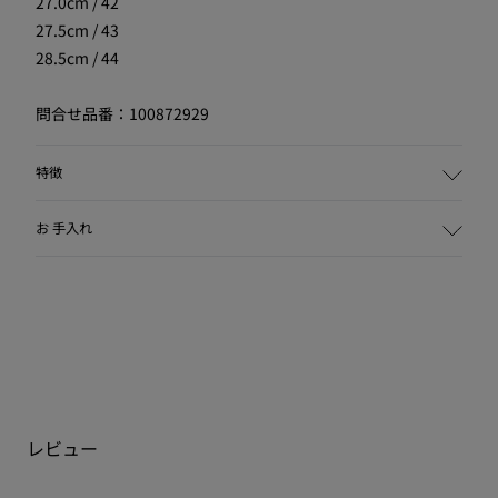
27.0cm / 42
27.5cm / 43
28.5cm / 44
問合せ品番：100872929
特徴
主な素材
お 手入れ
牛革(レザー・ワーキング・グループ認定レザー)
カラー
ブラウン
アウトソール / 特徴
当社の靴は厳選された高級素材から作られています。適切な
天然素材のラバー 40% / リサイクル素材使用のラバー 23%
靴ケア製品を使用することで靴を保護し、より長持ちさせる
インソール
ことができます。
Ortholite®(オーソライト社)製の優れたクッション
ライニング素材
靴のお手入れ方法の詳細については
靴ケア ガイド
をご覧くだ
- リサイクル素材混合素材のテキスタイル 61%
レビュー
さい。
- リサイクル素材使用の合成素材 26%