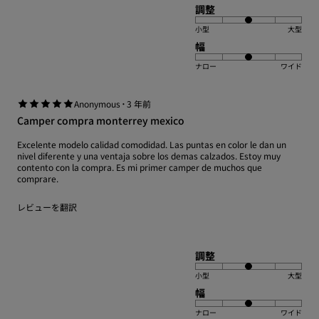
調整
小型
大型
幅
ナロー
ワイド
·
Anonymous
3 年前
Camper compra monterrey mexico
Excelente modelo calidad comodidad. Las puntas en color le dan un
nivel diferente y una ventaja sobre los demas calzados. Estoy muy
contento con la compra. Es mi primer camper de muchos que
comprare.
レビューを翻訳
調整
小型
大型
幅
ナロー
ワイド