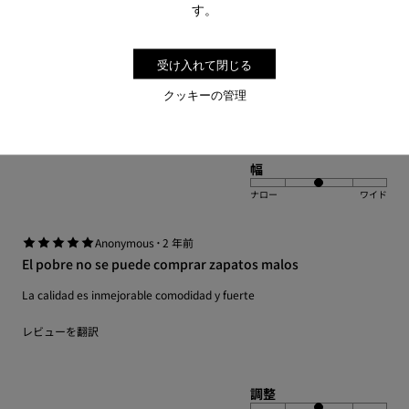
the prior pair's sole detached. We bought another pair and will try to
す。
repair the one we had originally.
レビューを翻訳
受け入れて閉じる
クッキーの管理
調整
小型
大型
幅
ナロー
ワイド
·
Anonymous
2 年前
El pobre no se puede comprar zapatos malos
La calidad es inmejorable comodidad y fuerte
レビューを翻訳
調整