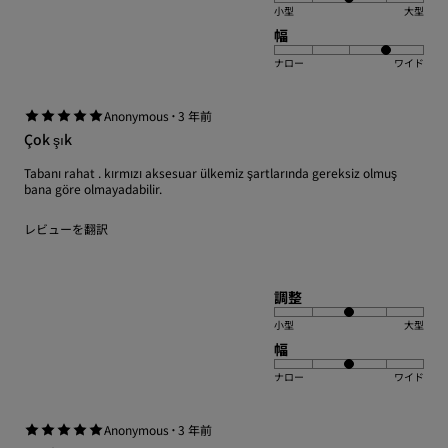
小型
大型
幅
ナロー
ワイド
·
Anonymous
3 年前
Çok şık
Tabanı rahat . kırmızı aksesuar ülkemiz şartlarında gereksiz olmuş
bana göre olmayadabilir.
レビューを翻訳
調整
小型
大型
幅
ナロー
ワイド
·
Anonymous
3 年前