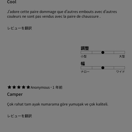
Cool
J’adore cette paire dommage que d’autres embouts avec d’autres
couleurs ne sont pas vendus avec la paire de chaussure .
レビューを翻訳
調整
小型
大型
幅
ナロー
ワイド
·
Anonymous
1 年前
Camper
Çok rahat tam ayak numarama göre yumuşak ve çok kaliteli.
レビューを翻訳