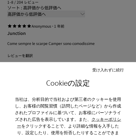
1–8 / 204 レビュー
ソート : 高評価から低評価へ
高評価から低評価へ
·
Anonymous
1 年前
Junction
Come sempre le scarpe Camper sono comodissime
レビューを翻訳
受け入れずに続行
調整
Cookieの設定
小型
大型
幅
当社は、分析目的で当社および第三者のクッキーを使用
ナロー
ワイド
し、お客様の閲覧習慣（訪問したページなど）から作成
されたプロファイルに基づいて、お客様にパーソナライ
·
Anonymous
5 か月前
ズされた広告を表示しています。また、
クッキーポリシ
Comfortable and generally durable
ー
をクリックすることで、より詳細な情報を入手した
り、設定したり、使用を拒否したりすることができま
My husband loves these shoes; comfortable generally durable though