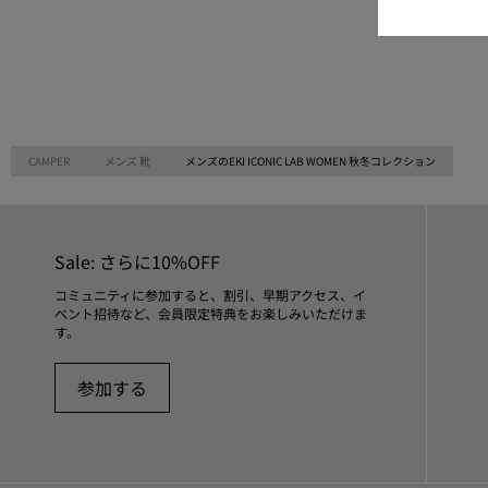
CAMPER
メンズ 靴
メンズのEKI ICONIC LAB WOMEN 秋冬コレクション
Sale: さらに10%OFF
コミュニティに参加すると、割引、早期アクセス、イ
ベント招待など、会員限定特典をお楽しみいただけま
す。
参加する