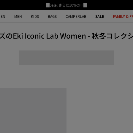
Sale:
さらに10%OFF
EN
MEN
KIDS
BAGS
CAMPERLAB
SALE
FAMILY & F
のEki Iconic Lab Women - 秋冬コレ