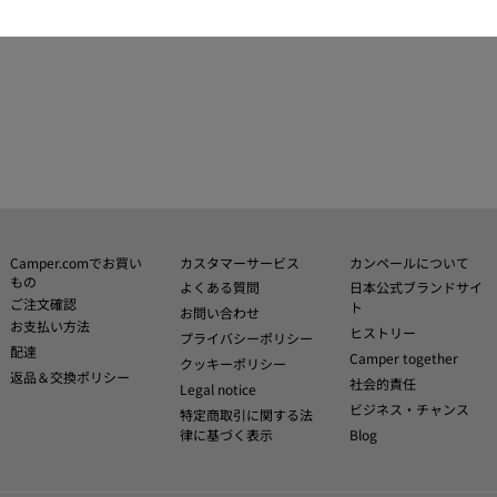
Camper.comでお買い
カスタマーサービス
カンペールについて
もの
よくある質問
日本公式ブランドサイ
ご注文確認
ト
お問い合わせ
お支払い方法
ヒストリー
プライバシーポリシー
配達
Camper together
クッキーポリシー
返品＆交換ポリシー
社会的責任
Legal notice
ビジネス・チャンス
特定商取引に関する法
律に基づく表示
Blog