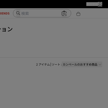
カンペールストア
参加する
マイ・ア
検索
RIENDS
クション
2
アイテム
ソート
:
カンペールのおすすめ商品