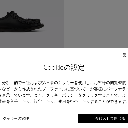
受
9-001 - Black
 A500049-004 - Black
Cookieの設定
、分析目的で当社および第三者のクッキーを使用し、お客様の閲覧習慣
ジなど）から作成されたプロファイルに基づいて、お客様にパーソナラ
を表示しています。また、
クッキーポリシー
をクリックすることで、よ
情報を入手したり、設定したり、使用を拒否したりすることができます
クッキーの管理
受け入れて閉じる