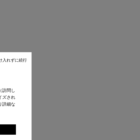
け入れずに続行
（訪問し
イズされ
り詳細な
。