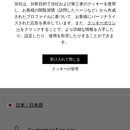
当社は、分析目的で当社および第三者のクッキーを使用
し、お客様の閲覧習慣（訪問したページなど）から作成
CAMPER
メンズ ウ
メンズのCYBER MONDAY ADDITIONAL 10 APPAREL 秋
されたプロファイルに基づいて、お客様にパーソナライ
ェア
冬コレクション
ズされた広告を表示しています。また、
クッキーポリシ
ー
をクリックすることで、より詳細な情報を入手した
り、設定したり、使用を拒否したりすることができま
す。
Sale: さらに10%OFF
コミュニティに参加すると、割引、早期アクセス、イベント招待
受け入れて閉じる
など、会員限定特典をお楽しみいただけます。
クッキーの管理
参加する
日本
/
日本語
Customer Service