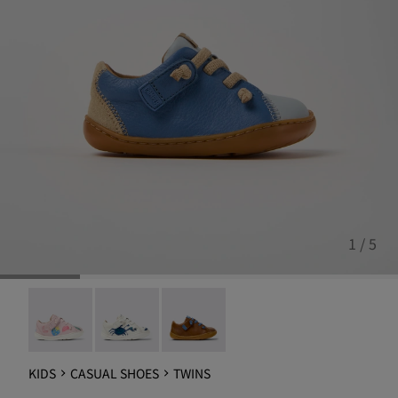
1 / 5
Twins - 80212-120
Twins - 80212-119
Peu - 80212-112
KIDS
CASUAL SHOES
TWINS