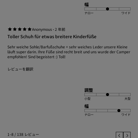
幅
ナロー
ワイド
·
Anonymous
2 年前
Toller Schuh für etwas breitere Kinderfüße
Sehr weiche Sohle/Barfußschuhe + sehr weiches Leder unsere Kleine
läuft super darin. Ihre Füße sind recht breit und uns wurde der Camper
empfohlen! Sind begeistert :) Toll!
レビューを翻訳
調整
小型
大型
幅
ナロー
ワイド
1–8 / 138 レビュー