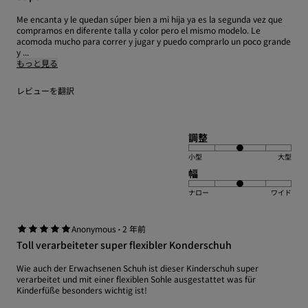
Me encanta y le quedan súper bien a mi hija ya es la segunda vez que
compramos en diferente talla y color pero el mismo modelo. Le
acomoda mucho para correr y jugar y puedo comprarlo un poco grande
y ...
もっと見る
レビューを翻訳
調整
小型
大型
幅
ナロー
ワイド
·
Anonymous
2 年前
Toll verarbeiteter super flexibler Konderschuh
Wie auch der Erwachsenen Schuh ist dieser Kinderschuh super
verarbeitet und mit einer flexiblen Sohle ausgestattet was für
Kinderfüße besonders wichtig ist!