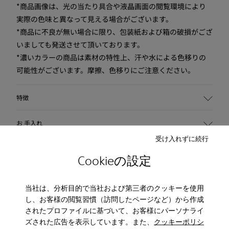
*商品画像は、光の当たり具合や液晶画面の閲覧環境により
実際の色味と異なって見える場合がございます。
*商品に不良が無い場合に限り、包装紙および箱の破損がござ
いましても発送させて頂いております。
*濃いカラーの商品は素材の特性上、汗や水による色移りの
可能性がございます。摩擦、色移りにご注意ください。
特徴
主な素材
お 手入れ
ヌバック / 牛革
受け入れずに続行
カラー
マルチカラー
Cookieの設定
アウトソール/特徴
ラバーアウトソール (リサイクル 20%)
フック & ループストラップ
当社は、分析目的で当社および第三者のクッキーを使用
エラスティック・シューレース
し、お客様の閲覧習慣（訪問したページなど）から作成
インソール
されたプロファイルに基づいて、お客様にパーソナライ
EVAフットベッド
ズされた広告を表示しています。また、
クッキーポリシ
レビュー