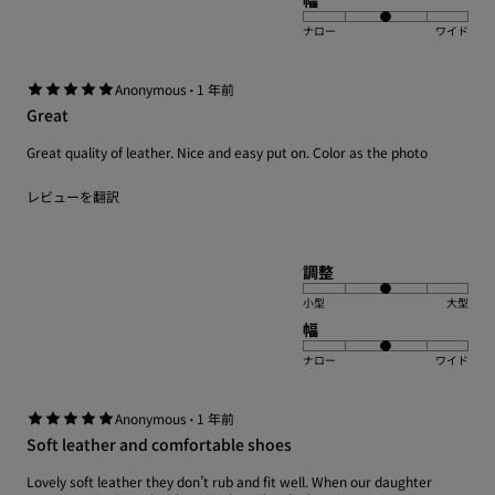
幅
ナロー
ワイド
·
Anonymous
1 年前
Great
Great quality of leather. Nice and easy put on. Color as the photo
レビューを翻訳
調整
小型
大型
幅
ナロー
ワイド
·
Anonymous
1 年前
Soft leather and comfortable shoes
Lovely soft leather they don’t rub and fit well. When our daughter