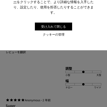
ライニング素材
ー
をクリックすることで、より詳細な情報を入手した
- 牛革 40%
り、設定したり、使用を拒否したりすることができま
1–8 / 138 レビュー
- リサイクルポリエステル 33%
す。
ソート : 高評価から低評価へ
- スエード調仕上げのレザー 27%
高評価から低評価へ
受け入れて閉じる
·
Anonymous
3 年前
Peu
クッキーの管理
O preferido das crianças cá de casa
レビューを翻訳
調整
小型
大型
幅
ナロー
ワイド
·
Anonymous
2 年前
Super