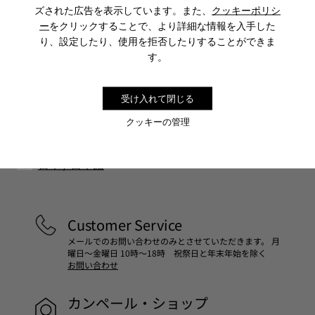
ズされた広告を表示しています。また、
クッキーポリシ
Sale: さらに10%OFF
ー
をクリックすることで、より詳細な情報を入手した
り、設定したり、使用を拒否したりすることができま
コミュニティに参加すると、割引、早期アクセス、イベント招待
す。
など、会員限定特典をお楽しみいただけます。
参加する
受け入れて閉じる
クッキーの管理
日本
/
日本語
Customer Service
メールでのお問い合わせのみとさせていただきます。 月
曜日～金曜日 10時～18時 祝祭日と年末年始を除く
お問い合わせ
カンペール・ショップ