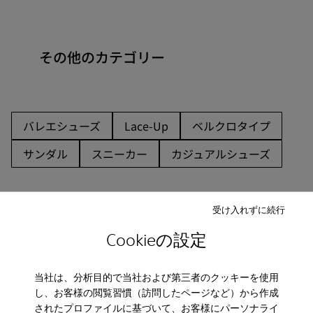
その他のカテゴリー
バレエシューズ
Lace-Up
ベルクロタイプ
サンダル
スニーカー
カジュアルシューズ
受け入れずに続行
Cookieの設定
CAMPER
キッズ 靴
ブーツ 茶色
当社は、分析目的で当社および第三者のクッキーを使用
し、お客様の閲覧習慣（訪問したページなど）から作成
されたプロファイルに基づいて、お客様にパーソナライ