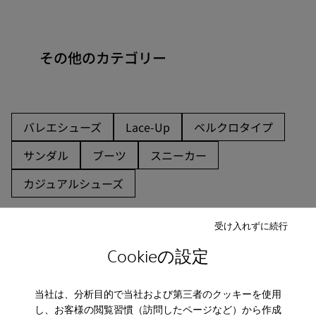
その他のカテゴリー
バレエシューズ
Lace-Up
ベルクロタイプ
サンダル
ブーツ
スニーカー
カジュアルシューズ
受け入れずに続行
Cookieの設定
当社は、分析目的で当社および第三者のクッキーを使用
CAMPER
キッズ 靴
ボーイズのルームシューズ
し、お客様の閲覧習慣（訪問したページなど）から作成