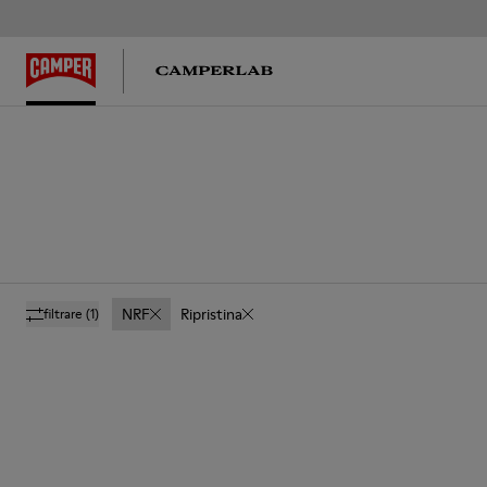
NRF
Ripristina
filtrare
(1)