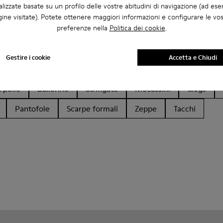
lizzate basate su un profilo delle vostre abitudini di navigazione (ad ese
ine visitate). Potete ottenere maggiori informazioni e configurare le vo
preferenze nella
Politica dei cookie
.
Gestire i cookie
Accetta e Chiudi
 pelle
Ballerine
Stringate
Mocassini
Clogs
Pantofole
Scarpe formali
Zeppe
Tacchi