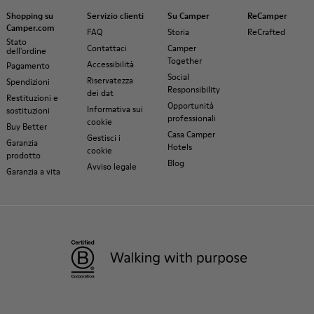
Shopping su
Servizio clienti
Su Camper
ReCamper
Camper.com
FAQ
Storia
ReCrafted
Stato
Contattaci
Camper
dell'ordine
Together
Accessibilità
Pagamento
Social
Riservatezza
Spendizioni
Responsibility
dei dat
Restituzioni e
Opportunità
Informativa sui
sostituzioni
professionali
cookie
Buy Better
Casa Camper
Gestisci i
Garanzia
Hotels
cookie
prodotto
Blog
Avviso legale
Garanzia a vita