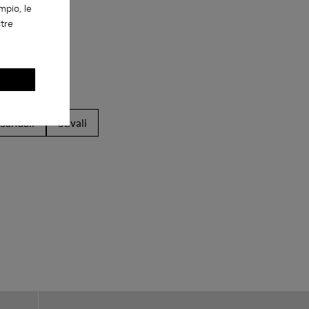
mpio, le
stre
Sandali
Stivali