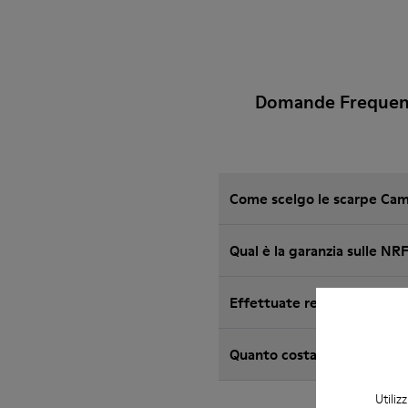
Domande Frequent
Come scelgo le scarpe Camp
Qual è la garanzia sulle N
Effettuate resi in Camper?
Quanto costa la spedizion
Utiliz