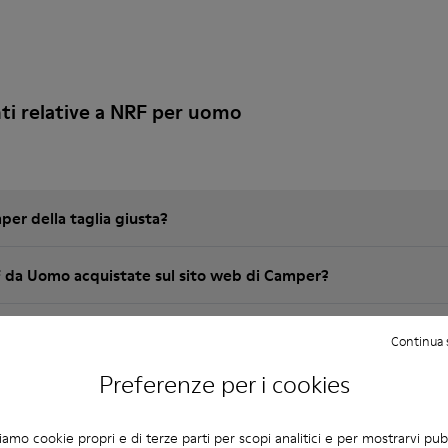
i relative a NRF per uomo
er della taglia giusta?
RF da Uomo acquistate sul sito web di Camper?
Continua 
Preferenze per i cookies
e per le scarpe casual da uomo Camper?
ziamo cookie propri e di terze parti per scopi analitici e per mostrarvi pub