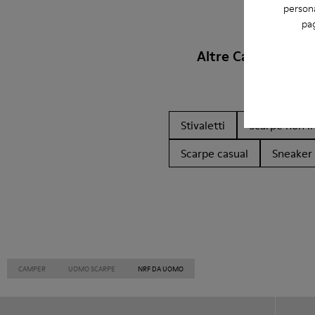
persona
pag
Altre Categorie
Stivaletti
Scarpe non in
Scarpe casual
Sneaker
CAMPER
UOMO SCARPE
NRF DA UOMO