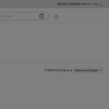
NEGOZI CAMPER
UNISCITI A NOI
MIO AC
 qui
0
ARTICOLI
Ordine di
:
Selezione Camper