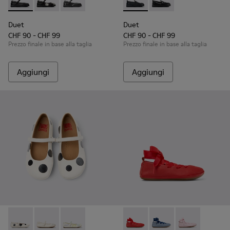
Duet - K800549-003 - Ballerine nere in pelle per bambini.
Duet - K800549-006 - Ballerine multicolor in pelle p
Duet - K800549-001 - Mary Jane da bambini in
Duet - K800609-001 - Mocassi
Duet - K800609-003
Duet
Duet
CHF 90 - CHF 99
CHF 90 - CHF 99
Prezzo finale in base alla taglia
Prezzo finale in base alla taglia
Aggiungi
Aggiungi
Twins - K800486-011 - Ballerine in pelle bianche e nere per 
Twins - K800486-007 - Ballerina bianca in pelle per 
Twins - K800486-005 - Mary Jane in pelle bi
Right - K800674-003 - Balleri
Right - K800674-002 - 
Right - K800674