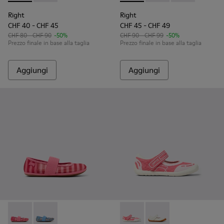
Right
Right
CHF 40 - CHF 45
CHF 45 - CHF 49
CHF 80 - CHF 90
-50%
CHF 90 - CHF 99
-50%
Prezzo finale in base alla taglia
Prezzo finale in base alla taglia
Aggiungi
Aggiungi
Right - K800696-001 - Ballerine rosa in tessuto e pelle per 
Right - K800696-002 - Ballerine in tessuto e pelle bl
Peu Path - K800692-002 - Sca
Peu Path - K800692-00