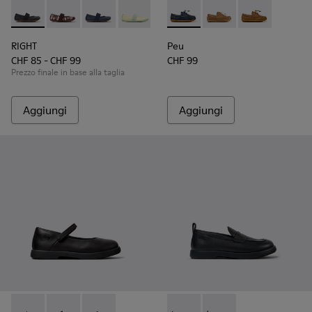
RIGHT - 80025-053 - Ballerine nere in pelle per bambini.
RIGHT - 80025-160 - Ballerine multicolor in pelle per
RIGHT - 80025-116 - Ballerine in pelle blu per 
RIGHT - 80025-109
RIGHT - 80025-030
Peu - K800689-002 - Scarpe d
Peu - K800689-004 - S
Peu - K80068
RIGHT
Peu
CHF 85 - CHF 99
CHF 99
Prezzo finale in base alla taglia
Aggiungi
Aggiungi