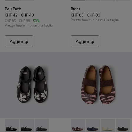
Peu Path
Right
CHF 42 - CHF 49
CHF 85 - CHF 99
Prezzo finale in base alla taglia
CHF 85 - CHF 99
-50%
Prezzo finale in base alla taglia
Aggiungi
Aggiungi
Twins - K800549-006 - Ballerine multicolor in pelle per bam
Twins - K800549-003 - Ballerine nere in pelle per ba
Twins - K800549-001 - Mary Jane da bambini i
Twins - 80025-160 - Ballerine
Twins - 80025-116 - Ba
Twins - 80025
Twins -