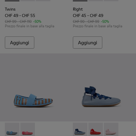
Twins
Right
CHF 49 - CHF 55
CHF 45 - CHF 49
CHF 99 - CHF 110
-50%
CHF 90 - CHF 99
-50%
Prezzo finale in base alla taglia
Prezzo finale in base alla taglia
Aggiungi
Aggiungi
Right - K800696-002 - Ballerine in tessuto e pelle blu per b
Right - K800696-001 - Ballerine rosa in tessuto e pel
Right - K800674-002 - Balleri
Right - K800674-003 - 
Right - K800674