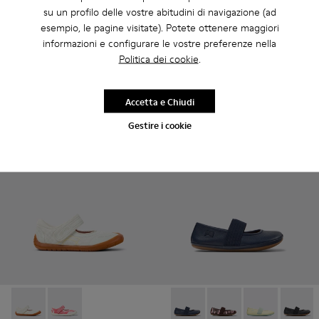
CHF 99 - CHF 110
-30%
su un profilo delle vostre abitudini di navigazione (ad
Prezzo finale in base alla taglia
Right
esempio, le pagine visitate). Potete ottenere maggiori
CHF 72 - CHF 79
informazioni e configurare le vostre preferenze nella
CHF 90 - CHF 99
-20%
Politica dei cookie
.
Prezzo finale in base alla taglia
Aggiungi
Aggiungi
Accetta e Chiudi
Gestire i cookie
Peu Path - K800692-001 - Scarpe bianche in tessuto per bam
Peu Path - K800692-002 - Scarpe in tessuto rosa per
Right - 80025-116 - Ballerine 
Right - 80025-160 - Ba
Right - 80025
Right -