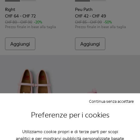
Right
Peu Path
CHF 64 - CHF 72
CHF 42 - CHF 49
CHF 80 - CHF 90
-20%
CHF 85 - CHF 99
-50%
Prezzo finale in base alla taglia
Prezzo finale in base alla taglia
Aggiungi
Aggiungi
Continua senza accettare
Preferenze per i cookies
Twins
Utilizziamo cookie propri e di terze parti per scopi
CHF 69 - CHF 77
Right - K800674-001 - Balleri
Right - K800674-003 - 
Right - K800674
analitici e per mostrarvi pubblicità personalizzate basate