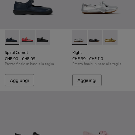
Spiral Comet - 80356-031 - Scarpe in pelle blu per bambini.
Spiral Comet - 80356-030 - Red
Spiral Comet - 80356-003 - Scarpe in pelle ne
Right - K800702-002 - Balleri
Right - K800702-006 -
Right - K800702
Spiral Comet
Right
CHF 90 - CHF 99
CHF 99 - CHF 110
Prezzo finale in base alla taglia
Prezzo finale in base alla taglia
Aggiungi
Aggiungi