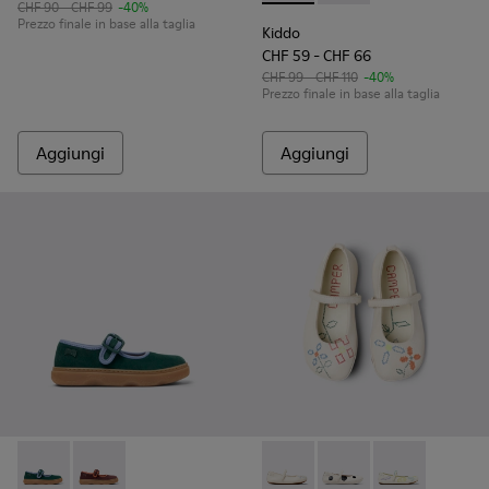
CHF 90 - CHF 99
-40%
Prezzo finale in base alla taglia
Kiddo
CHF 59 - CHF 66
CHF 99 - CHF 110
-40%
Prezzo finale in base alla taglia
Aggiungi
Aggiungi
Kiddo - K800662-002 - Scarpe multicolor in Nabuck e pelle 
Kiddo - K800662-001 - Scarpe multicolor in nabuck e 
Twins - K800486-007 - Baller
Twins - K800486-011 -
Twins - K80048