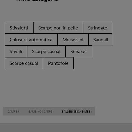
Stivaletti
Scarpe non in pelle
Stringate
Chiusura automatica
Mocassini
Sandali
Stivali
Scarpe casual
Sneaker
Scarpe casual
Pantofole
CAMPER
BAMBINO SCARPE
BALLERINE DA BIMBE