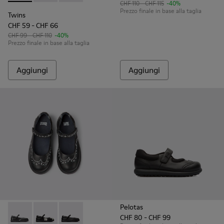
CHF 110 - CHF 115
-40%
Prezzo finale in base alla taglia
Twins
CHF 59 - CHF 66
CHF 99 - CHF 110
-40%
Prezzo finale in base alla taglia
Aggiungi
Aggiungi
Pelotas
CHF 80 - CHF 99
Twins - K800549-001 - Mary Jane da bambini in pelle nera
Twins - K800549-006 - Ballerine multicolor in pelle 
Twins - K800549-003 - Ballerine nere in pelle