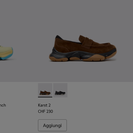
ato.
omo.
to da uomo.
n materiali ingegnerizzati in PET riciclato.
n PET riciclato e materiali tecnici da uomo.
ialle in materiali tecnici in PET riciclato da uomo.
eakers da uomo nere in PET riciclato e materiali tecnici.
 Finch - K101115-003 - Sneakers gialle in materiali tecnici in P
- Karst Finch - K101115-005 - Sneakers da uomo beige in materi
MIYAKE - Karst Finch - K101115-004 - Sneakers grigie in PET ric
x ISSEY MIYAKE - Karst Finch - K101115-001 - Sneakers da uomo n
Karst 2 - K101142-003 - Mocassini in camosc
Karst 2 - K101142-001 - Mocassini in 
inch
Karst 2
CHF 230
Aggiungi