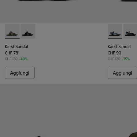
Karst Sandal - K101103-002 - Sandali in tessuto verdi Da uom
Karst Sandal - K101103-001 - Sandali in tessuto neri 
Karst Sandal 
Karst 
Karst Sandal
Karst Sandal
CHF 78
CHF 90
CHF 130
-40%
CHF 120
-25%
Aggiungi
Aggiungi