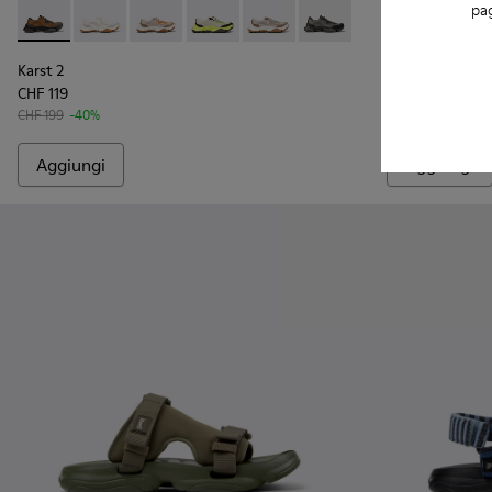
pag
Karst 2 - K101069-010 - Sneakers marroni in materiali tecnici
Karst 2 - K101069-009 - Sneakers bianche in materiali 
Karst 2 - K101069-008 - Sneakers multicolore in
Karst 2 - K101069-003 - Sneaker multi
Karst 2 - K101069-002
Karst 2 - K101069-001 - 
Karst 2 - K10
Karst 
Karst 2
Karst 2
CHF 119
CHF 107
CHF 199
-40%
CHF 215
-50%
Aggiungi
Aggiungi