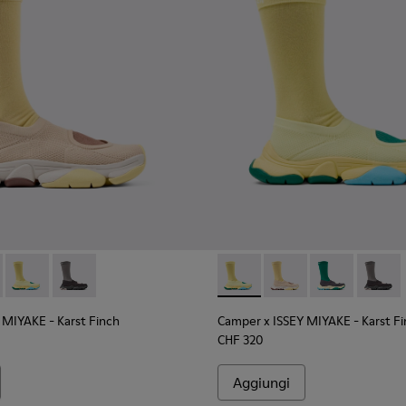
 da uomo nere in PET riciclato e materiali tecnici.
neakers da uomo beige in materiali ingegnerizzati in PET ricicl
004 - Sneakers grigie in PET riciclato e materiali tecnici da u
101115-003 - Sneakers gialle in materiali tecnici in PET ricicla
Y MIYAKE - Karst Finch - K101115-005 - Sneakers da uomo beige i
 x ISSEY MIYAKE - Karst Finch - K101115-004 - Sneakers grigie i
Camper x ISSEY MIYAKE - Karst Finch - K101115-003 - Sneakers g
Camper x ISSEY MIYAKE - Karst Finch - K101115-001 - Sn
Camper x ISSEY MIYAKE - Karst
Camper x ISSEY MIYAKE 
Camper x ISSEY 
Camper 
 MIYAKE - Karst Finch
Camper x ISSEY MIYAKE - Karst F
CHF 320
Aggiungi