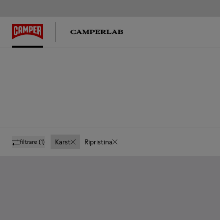
Karst
Ripristina
filtrare
(1)