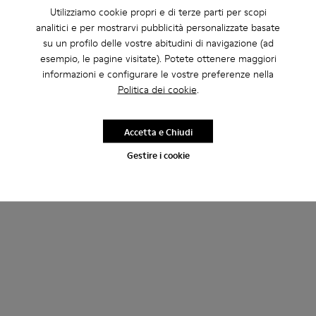
Utilizziamo cookie propri e di terze parti per scopi
analitici e per mostrarvi pubblicità personalizzate basate
su un profilo delle vostre abitudini di navigazione (ad
esempio, le pagine visitate). Potete ottenere maggiori
informazioni e configurare le vostre preferenze nella
Politica dei cookie
.
Neuman GORE-TEX
CHF 255
Accetta e Chiudi
Aggiungi
Gestire i cookie