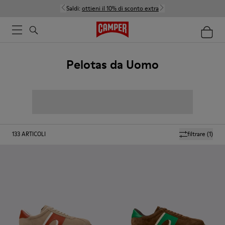
Saldi:
ottieni il 10% di sconto extra
Pelotas da Uomo
133
ARTICOLI
filtrare
(1)