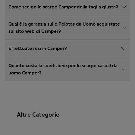
Come scelgo le scarpe Camper della taglia giusta?
Qual è la garanzia sulle Pelotas da Uomo acquistate
sul sito web di Camper?
Effettuate resi in Camper?
Quanto costa la spedizione per le scarpe casual da
uomo Camper?
Altre Categorie