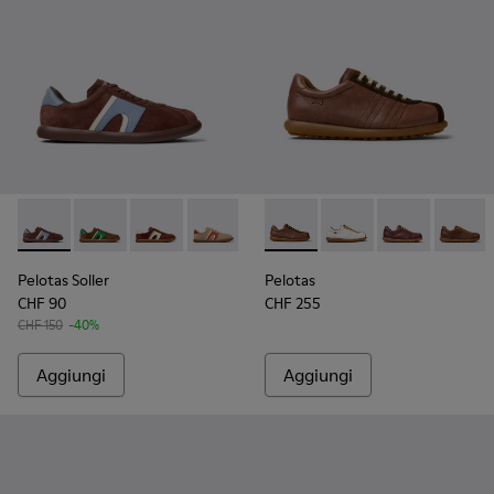
Pelotas Soller - K100937-024 - Sneakers in nabuk e pelle mu
Pelotas Soller - K100937-038 - Sneakers multicolore 
Pelotas Soller - K100937-037 - Sneakers in na
Pelotas Soller - K100937-036 - Sneaker
Pelotas Soller - K100937-033 - 
Pelotas - K101018-009 - Scar
Pelotas Soller - K100937
Pelotas - K101018-010
Pelotas Soller - 
Pelotas - K10
Pelotas So
Pelotas
Pel
Pelotas Soller
Pelotas
CHF 90
CHF 255
CHF 150
-40%
Aggiungi
Aggiungi