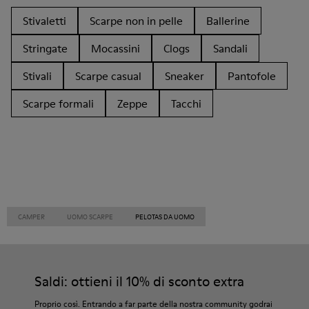
Stivaletti
Scarpe non in pelle
Ballerine
Stringate
Mocassini
Clogs
Sandali
Stivali
Scarpe casual
Sneaker
Pantofole
Scarpe formali
Zeppe
Tacchi
CAMPER
UOMO SCARPE
PELOTAS DA UOMO
Saldi: ottieni il 10% di sconto extra
Proprio così. Entrando a far parte della nostra community godrai