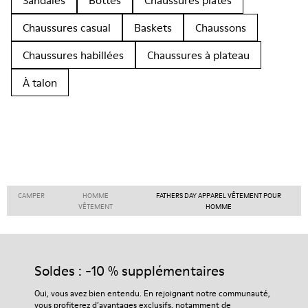
Sandales
Bottes
Chaussures plates
Chaussures casual
Baskets
Chaussons
Chaussures habillées
Chaussures à plateau
À talon
CAMPER
HOMME
FATHERS DAY APPAREL VÊTEMENT POUR
VÊTEMENT
HOMME
Soldes : -10 % supplémentaires
Oui, vous avez bien entendu. En rejoignant notre communauté,
vous profiterez d’avantages exclusifs, notamment de