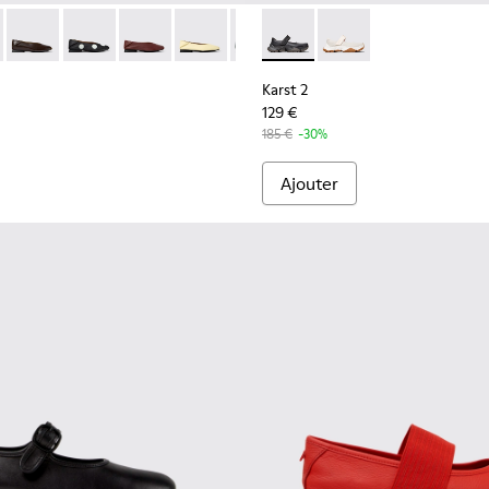
ns en cuir noir pour homme.
-003 - Chaussures en cuir blanches pour femme.
201253-015 - Ballerines en cuir noir pour femme.
Myra - K201253-058
Casi Myra - K201253-057
Casi Myra - K201253-050
Casi Myra - K201253-048
Casi Myra - K201253-046
Casi Myra - K201253-042 - Baller
Karst 2 - K201846-001 - Bask
Casi Myra - K201253-041 -
Karst 2 - K201846-002
Casi Myra - K2012
Karst 2
129 €
185 €
-30%
Ajouter