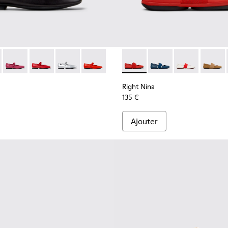
mme.
30 - Chaussures en nubuck marron pour femme.
1365-027
201629-001 - Chaussures en cuir noir pour femme.
a - K201365-024
yra - K201629-017
ht Nina - K201365-022 - Chaussures en cuir gris pour femme.
Casi Myra - K201629-016
Right Nina - K201365-014
Casi Myra - K201629-014
Casi Myra - K201629-010
Casi Myra - K201629-003
Right Nina - 21595-258 - Bal
Right Nina - 21595-26
Right Nina - 2
Right N
Right Nina
135 €
Ajouter