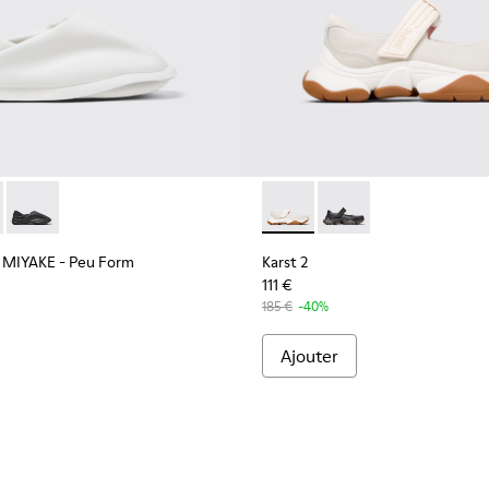
emme.
 - Ballerines en cuir gris pour femme.
835-001 - Ballerines en cuir noir pour femme.
EY MIYAKE - Peu Form - K201849-003 - Chaussures en cuir bl
r x ISSEY MIYAKE - Peu Form - K201849-004
Camper x ISSEY MIYAKE - Peu Form - K201849-001 - Mocassin
Karst 2 - K201846-002 - Bask
Karst 2 - K201846-001
 MIYAKE - Peu Form
Karst 2
111 €
185 €
-40%
Ajouter