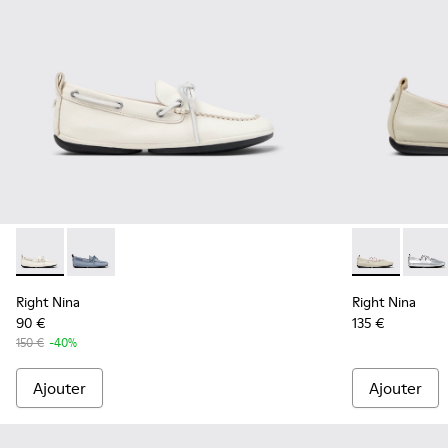
Right Nina - K201848-004 - Ballerines en cuir blanc Pour f
Right Nina - K201848-005
Right Nina - 
Right
Right Nina
Right Nina
90 €
135 €
150 €
-40%
Ajouter
Ajouter