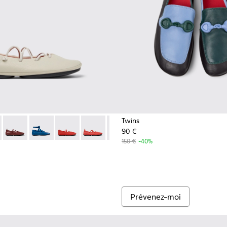
Twins
90 €
emme.
K201835-004 - Ballerines en cuir gris pour femme.
 Nina - K201835-009
Right Nina - K201835-008
Right Nina - K201835-007
Right Nina - K201835-006
Right Nina - K201835-003 - Ballerines e
Right Nina - K201835-001 - Balle
150 €
-40%
Prévenez-moi