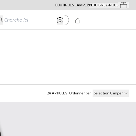
BOUTIQUES CAMPER
REJOIGNEZ-NOUS
Mes Comm
herche ici
24
ARTICLES
Ordonner par
:
Sélection Camper