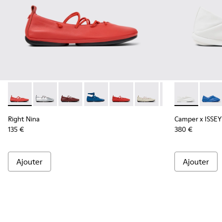
Right Nina - K201835-003 - Ballerines en cuir rouge pour f
Right Nina - K201835-009
Right Nina - K201835-008
Right Nina - K201835-007
Right Nina - K201835-006
Right Nina - K201835-004
Right Nina - K201
Camper x ISS
Campe
Right Nina
Camper x ISSEY
135 €
380 €
Ajouter
Ajouter