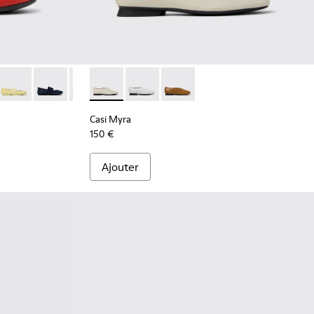
lerines en cuir rouge Pour femme.
9
1595-268
ina - 21595-265 - Ballerines en cuir nubuck marron Pour femm
Right Nina - 21595-260
Right Nina - 21595-243 - Ballerines en cuir nubuck bleu
Right Nina - 21595-242 - Ballerines en cuir noir
Casi Myra - K201751-006 - Chaussures en cui
Right Nina - 21595-228
Casi Myra - K201751-010
Casi Myra - K201751-009
Casi Myra
150 €
Ajouter