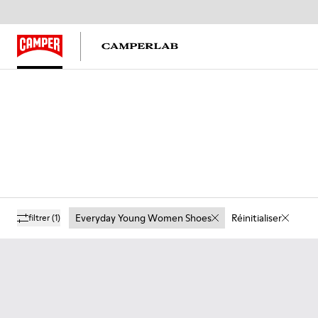
Everyday Young Women Shoes
Réinitialiser
filtrer
(1)