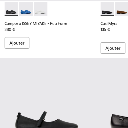
Camper x ISSEY MIYAKE - Peu Form - K201849-001 - Mocassi
Camper x ISSEY MIYAKE - Peu Form - K201849-004
Camper x ISSEY MIYAKE - Peu Form - K201849
Casi Myra - K
Casi 
Camper x ISSEY MIYAKE - Peu Form
Casi Myra
380 €
135 €
Ajouter
Ajouter