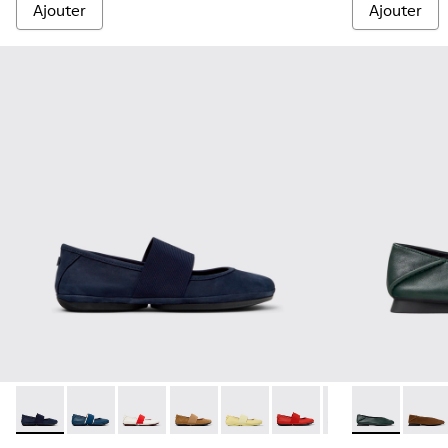
Ajouter
Ajouter
Right Nina - 21595-243 - Ballerines en cuir nubuck bleu pou
Right Nina - 21595-269
Right Nina - 21595-268
Right Nina - 21595-265 - Ballerines e
Right Nina - 21595-260
Right Nina - 21595-258 -
Right Nina - 2159
Casi Myra - K
Right Nina
Casi 