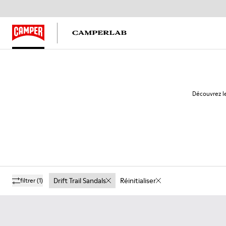
Découvrez le
Drift Trail Sandals
Réinitialiser
filtrer
(1)