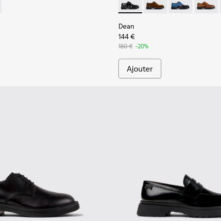
anc Pour homme.
r Pour homme.
13-001 - Chaussures bateau en cuir noir Pour homme.
- K101113-002 - Chaussures bateau en cuir noir et blanc Pour 
Dean - K100979-014 - Chauss
Dean - K100979-027
Dean - K1009
Dean -
Dean
144 €
180 €
-20%
Ajouter