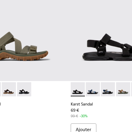
s Pour homme.
dales en PET recyclé vert pour homme.
andal - K101039-004 - Sandales en PET recyclé vert pour homme.
Trail Sandal - K101039-010
Drift Trail Sandal - K101039-007
Drift Trail Sandal - K101039-001 - Sandales en textile
Karst Sandal - K101048-001 -
Karst Sandal - K1010
Karst Sandal -
Karst S
l
Karst Sandal
69 €
99 €
-30%
Ajouter