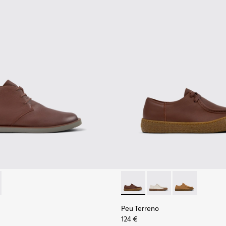
uir marron pour homme.
Mocassins en cuir noir pour homme.
378-019 - Bottines en cuir marron pour homme.
 - K300378-017 - Bottines en cuir noir pour homme.
Peu Terreno - K101099-001 -
Peu Terreno - K10109
Peu Terreno -
Peu Terreno
124 €