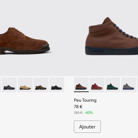
omme.
noir Pour homme.
6-005 - Chaussures en cuir suédé marron Pour homme.
K101076-010
Pix - K101076-008
Pix - K101076-006
Pix - K101076-003
Pix - K101076-001 - Chaussures en cuir
Peu Touring - K300270-030 -
Peu Touring - K30027
Peu Touring -
Peu Tou
Peu Touring
78 €
130 €
-40%
Ajouter