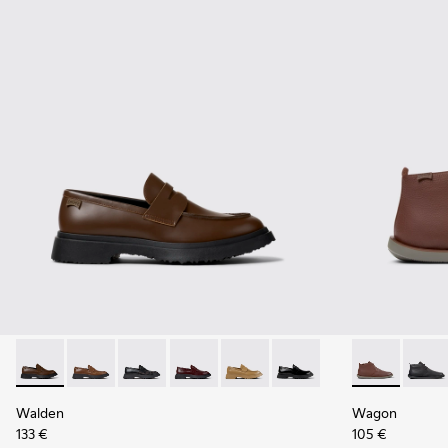
Walden - K100633-046 - Mocassins/chaussures bateau en c
Walden - K100633-049
Walden - K100633-048
Walden - K100633-045
Walden - K100633-027
Walden - K100633-019 - 
Wagon - K300
Wagon
Walden
Wagon
133 €
105 €