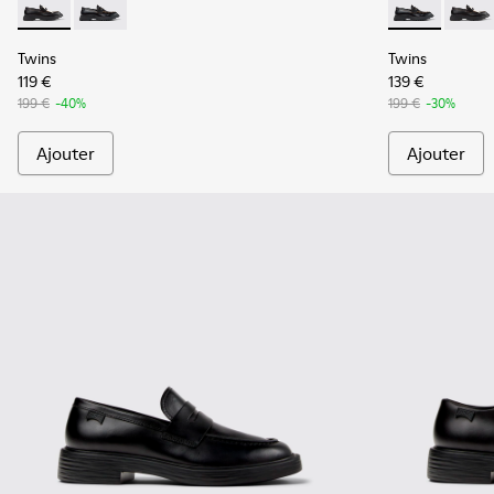
Twins - K101113-002 - Chaussures bateau en cuir noir et bl
Twins - K101113-001 - Chaussures bateau en cuir noi
Twins - K1011
Twins 
Twins
Twins
119 €
139 €
199 €
-40%
199 €
-30%
Ajouter
Ajouter