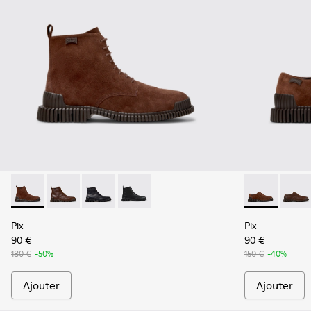
Pix - K300542-003 - Bottines en cuir suédé marron Pour h
Pix - K300542-005
Pix - K300542-004
Pix - K300542-001 - Bottines en cuir 
Pix - K10107
Pix - 
Pix
Pix
90 €
90 €
180 €
-50%
150 €
-40%
Ajouter
Ajouter