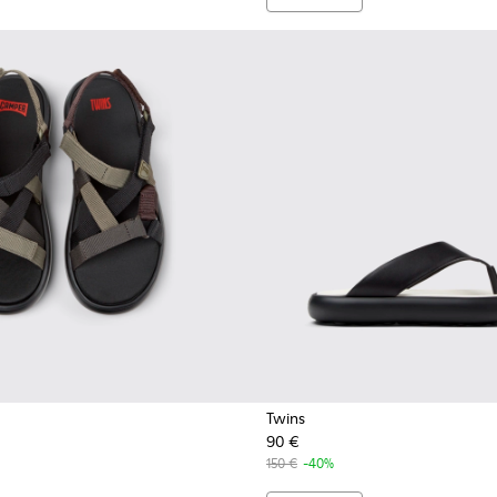
Twins
90 €
icolore pour homme.
andales en PET recyclé multicolore pour homme.
01 - Sandales en textile noires Pour homme.
150 €
-40%