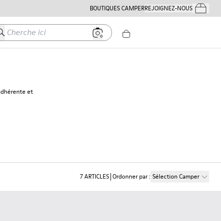
BOUTIQUES CAMPER
REJOIGNEZ-NOUS
Mes Comm
herche ici
 adhérente et
7
ARTICLES
Ordonner par
:
Sélection Camper