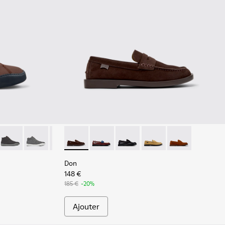
 noir pour homme.
 Baskets montantes en textile marron pour homme.
0-035
 K300270-033
ring - K300270-032
Peu Touring - K300270-018
Peu Touring - K300270-017
Peu Touring - K300270-016
Don - K101014-001 - Chaussures en daim ma
Peu Touring - K300270-014
Don - K101014-008
Peu Touring - K300270-008
Don - K101014-004
Peu Touring - K300270-00
Don - K101014-003
Don - K101014-
Don
148 €
185 €
-20%
Ajouter