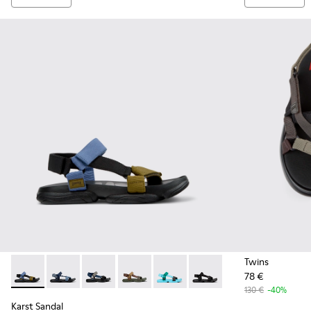
Twins
78 €
Karst Sandal - K101048-005 - Sandales en PET recyclé mult
Karst Sandal - K101048-008
Karst Sandal - K101048-007
Karst Sandal - K101048-006
Karst Sandal - K101048-003 - S
Karst Sandal - K101048-0
130 €
-40%
Karst Sandal