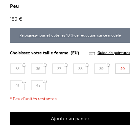
Peu
180 €
Rejoignez-nous et obtenez 10 % de réduction sur ce modèle
Choisissez votre
taille femme
. (EU)
Guide de pointures
35
36
37
38
39
40
41
42
*
Peu d’unités restantes
Ajouter au panier