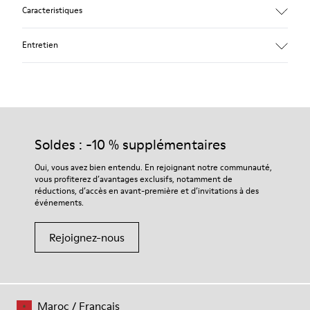
Caracteristiques
Matériau principal : Nubuck
Entretien
Couleur : rouge
Doublure : 41 % Polyester 36 % Textile (60% Nylon - 40% PU)
23 % Cuir de porc
Nos chaussures sont confectionnées à partir de matières haut
de gamme soigneusement sélectionnées. L’utilisation de
produits d’entretien adaptés garantira la protection et la
Soldes : -10 % supplémentaires
durabilité accrue de vos chaussures.
Oui, vous avez bien entendu. En rejoignant notre communauté,
vous profiterez d’avantages exclusifs, notamment de
Pour obtenir des instructions détaillées sur l’entretien de
réductions, d’accès en avant-première et d’invitations à des
votre paire de chaussures, consultez notre
guide d’entretien
événements.
des chaussures
Rejoignez-nous
Maroc
/
Français