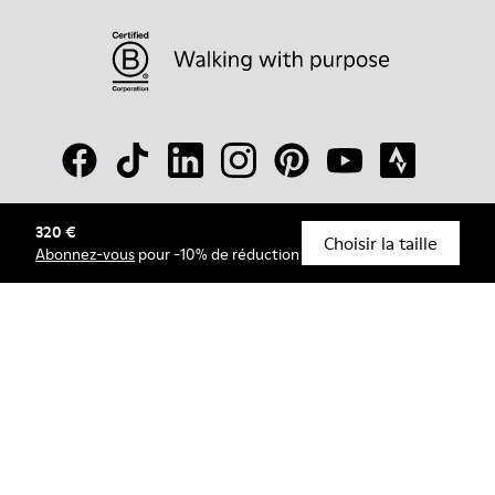
320 €
© Camper, 2026
Choisir la taille
Abonnez-vous
pour -10% de réduction