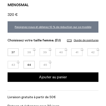
MENOSMAL
320 €
Rejoignez-nous et obtenez 10 % de réduction sur ce modèle
Choisissez votre
taille femme
. (EU)
Guide de pointures
37
38
39
40
41
42
43
44
45
Ajouter au panier
Livraison gratuite à partir de 50€