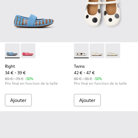
Right - K800696-002 - Ballerines en textile et cuir bleues p
Right - K800696-001 - Ballerines roses en textile et c
Twins - K800486-011 - Balleri
Twins - K800486-00
Twins - K800
Right
Twins
34 € - 39 €
42 € - 47 €
69 € - 79 €
-50%
85 € - 95 €
-50%
Prix final en fonction de la taille
Prix final en fonction de la taille
Ajouter
Ajouter