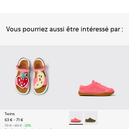
Vous pourriez aussi être intéressé par :
Twins
63 € - 71 €
Peu - K800690-002 - Baskets 
Peu - K800690-003 - B
79 € - 89 €
-20%