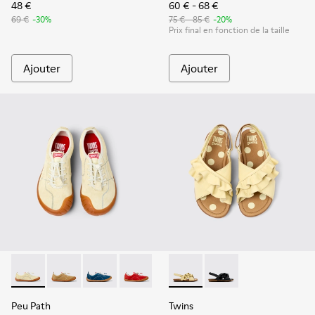
48 €
60 € - 68 €
69 €
-30%
75 € - 85 €
-20%
Prix final en fonction de la taille
Ajouter
Ajouter
Peu Path - K800694-003 - Baskets en nubuck jaunes pour e
Peu Path - K800694-004
Peu Path - K800694-002
Peu Path - K800694-001
Twins - K800677-001 - Sandal
Twins - K800677-003
Peu Path
Twins