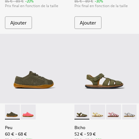
85 € - 89 €
-20%
85 € - 89 €
-30%
Prix final en fonction de la taille
Prix final en fonction de la taille
Ajouter
Ajouter
Peu - K800690-003 - Baskets vertes en textile et cuir pour 
Peu - K800690-002 - Baskets roses en textile et cuir
Bicho - 80177-088 - Sandales
Bicho - 80177-086 - S
Bicho - 80177
Bicho -
Peu
Bicho
60 € - 68 €
52 € - 59 €