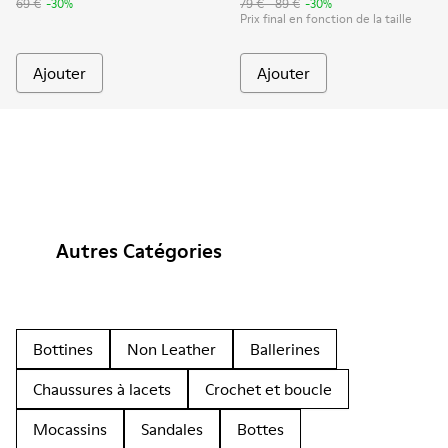
69 €
-30%
79 € - 89 €
-30%
Prix final en fonction de la taille
Ajouter
Ajouter
Autres Catégories
Bottines
Non Leather
Ballerines
Chaussures à lacets
Crochet et boucle
Mocassins
Sandales
Bottes