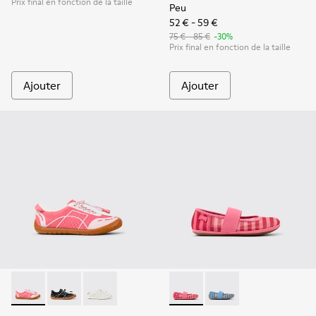
Prix final en fonction de la taille
Peu
52 € - 59 €
75 € - 85 €
-30%
Prix final en fonction de la taille
Ajouter
Ajouter
Peu Path - K800691-003 - Baskets en textile et cuir roses po
Peu Path - K800691-002
Peu Path - K800691-001 - Baskets blanches en 
Right - K800696-001 - Balleri
Right - K800696-002