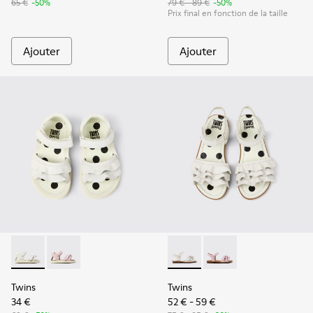
65 €
-50%
79 € - 89 €
-50%
Prix final en fonction de la taille
Ajouter
Ajouter
Twins - K800678-001 - Sandales en cuir blanches pour enfan
Twins - K800678-002
Twins - K800676-001 - Sandal
Twins - K800676-003
Twins
Twins
34 €
52 € - 59 €