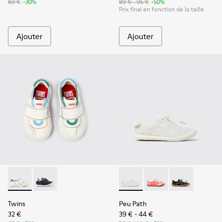
69 €
-30%
89 € - 95 €
-50%
Prix final en fonction de la taille
Ajouter
Ajouter
Twins - K800682-002 - Baskets en textile et cuir multicolore
Twins - K800682-004
Peu Path - K800691-001 - Bas
Peu Path - K800691-00
Peu Path - K8
Twins
Peu Path
32 €
39 € - 44 €