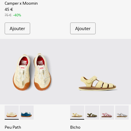
Camper x Moomin
45 €
75 €
-40%
Ajouter
Ajouter
Peu Path - K800683-002 - Baskets en nubuck jaunes pour e
Peu Path - K800683-001
Bicho - 80177-086 - Sandales
Bicho - 80177-088 - S
Bicho - 80177
Bicho -
Peu Path
Bicho