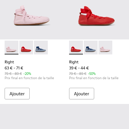
Right - K800674-001 - Ballerines en cuir roses pour enfants.
Right - K800674-003 - Ballerines en cuir rouge pour 
Right - K800674-002
Right - K800674-003 - Baller
Right - K800674-002
Right - K80067
Right
Right
63 € - 71 €
39 € - 44 €
79 € - 89 €
-20%
79 € - 89 €
-50%
Prix final en fonction de la taille
Prix final en fonction de la taille
Ajouter
Ajouter