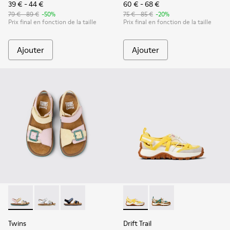
39 € - 44 €
60 € - 68 €
79 € - 89 €
-50%
75 € - 85 €
-20%
Prix final en fonction de la taille
Prix final en fonction de la taille
Ajouter
Ajouter
Twins - K800672-003 - Sandales en nubuck et cuir jaunes po
Twins - K800672-004 - Sandales en cuir grises pour e
Twins - K800672-002
Drift Trail - K800695-001 - C
Drift Trail - K800695
Twins
Drift Trail