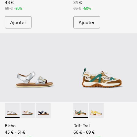
48 €
34 €
69 €
-30%
69 €
-50%
Ajouter
Ajouter
Bicho - K800672-004 - Sandales en cuir grises pour enfants.
Bicho - K800672-003 - Sandales en nubuck et cuir ja
Bicho - K800672-002
Drift Trail - K800695-002 - C
Drift Trail - K800695
Bicho
Drift Trail
45 € - 51 €
66 € - 69 €