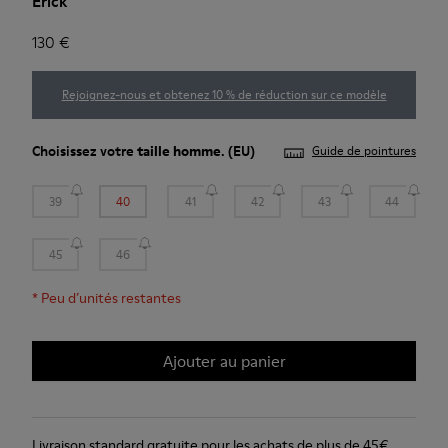
Erick
130 €
Rejoignez-nous et obtenez 10 % de réduction sur ce modèle
Choisissez votre
taille homme
. (EU)
Guide de pointures
39
40
41
42
43
44
45
46
*
Peu d’unités restantes
Ajouter au panier
Livraison standard gratuite pour les achats de plus de 45€