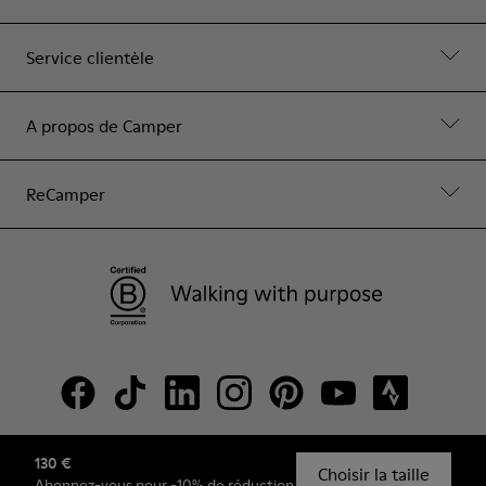
Service clientèle
A propos de Camper
ReCamper
130 €
© Camper, 2026
Choisir la taille
Abonnez-vous
pour -10% de réduction