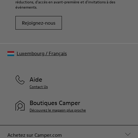
réductions, d’accès en avant-première et d’invitations à des
votre paire de chaussures, consultez notre
guide d’entretien
événements.
des chaussures
Rejoignez-nous
Luxembourg
/
Français
Aide
Contact Us
Boutiques Camper
Découvrez le magasin plus proche
Achetez sur Camper.com