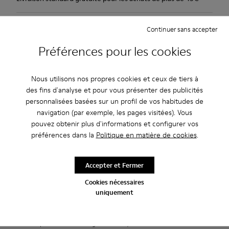
Description
Continuer sans accepter
Cette version à l'allure sport incorpore une semelle en
Préférences pour les cookies
caoutchouc qui recouvre et protège le cuir de la chaussure.
Cuir velours doux et souple. Marron.
Nous utilisons nos propres cookies et ceux de tiers à
des fins d'analyse et pour vous présenter des publicités
Caracteristiques
personnalisées basées sur un profil de vos habitudes de
navigation (par exemple, les pages visitées). Vous
Semelle intérieure amovible: grand confort.
pouvez obtenir plus d'informations et configurer vos
Entretien
Doublure : 60% Cuir de porc - 40% Polyester.
préférences dans la
Politique en matière de cookies
.
Accepter et Fermer
Nos chaussures sont confectionnées à partir de matières haut
de gamme soigneusement sélectionnées. L’utilisation de
Cookies nécessaires
produits d’entretien adaptés garantira la protection et la
uniquement
Soldes : -10 % supplémentaires
durabilité accrue de vos chaussures.
Oui, vous avez bien entendu. En rejoignant notre communauté,
vous profiterez d’avantages exclusifs, notamment de
Pour obtenir des instructions détaillées sur l’entretien de