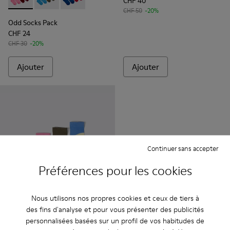
CHF 40
Odd Socks Pack - KA00043-004 - Lot de deux paires de chau
Odd Socks Pack - KA00043-003 - Lot de deux paires 
Odd Socks Pack - KA00043-002 - Multicolor
CHF 50
-20%
Odd Socks Pack
CHF 24
CHF 30
-20%
Ajouter
Ajouter
Continuer sans accepter
Préférences pour les cookies
Nous utilisons nos propres cookies et ceux de tiers à
Odd Socks Pack
des fins d'analyse et pour vous présenter des publicités
CHF 36
personnalisées basées sur un profil de vos habitudes de
CHF 45
-20%