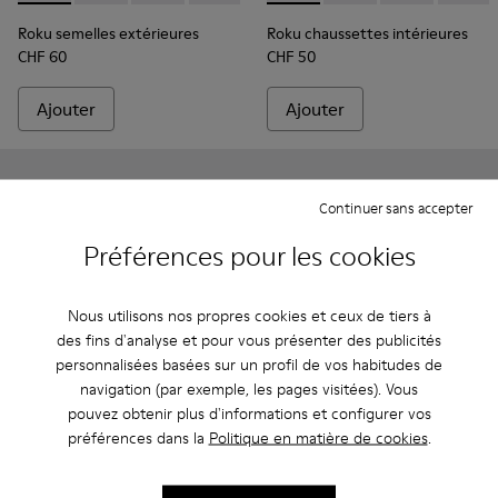
Roku semelles extérieures
Roku chaussettes intérieures
CHF 60
CHF 50
Ajouter
Ajouter
Continuer sans accepter
Préférences pour les cookies
Nous utilisons nos propres cookies et ceux de tiers à
des fins d'analyse et pour vous présenter des publicités
personnalisées basées sur un profil de vos habitudes de
navigation (par exemple, les pages visitées). Vous
pouvez obtenir plus d'informations et configurer vos
préférences dans la
Politique en matière de cookies
.
Roku semelles extérieures - KS00066-001 - Semelles extérieur
Roku semelles extérieures - KS00066-009
Roku semelles extérieures - KS00066-008
Roku semelles extérieures - KS00066
Roku semelles extérieures - 
Roku semelles intérieures - K
Roku semelles extérieu
Roku semelles intéri
Roku semelles ex
Roku semelles
Roku semel
Roku se
Rok
Roku semelles extérieures
Roku semelles intérieures