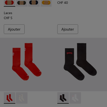
CHF 40
Laces - KL00002-003 - Lacets élastiques rouges
Laces - KL00002-006 - Lacets élastiques vert foncé
Laces - KL00002-005 - Lacets bleu foncé
Laces - KL00002-004 - Lacets élastiqu
Laces - KL00002-002 - Lacets é
Laces - KL00002-001 - La
Laces
CHF 5
Ajouter
Ajouter
Red Seacell mid-length socks - KA00070-001 - Chaussettes 
Red Seacell mid-length socks - KA00070-002 - Chaus
Black short-length basics so
Black short-length ba