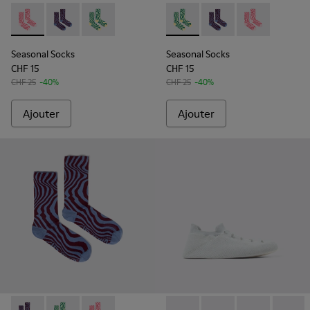
Seasonal Socks - KA00077-001 - Chaussettes mi-hautes rose
Seasonal Socks - KA00077-003 - Chaussettes mi-long
Seasonal Socks - KA00077-002 - Chaussettes m
Seasonal Socks - KA00077-00
Seasonal Socks - KA0
Seasonal Socks
Seasonal Socks
Seasonal Socks
CHF 15
CHF 15
CHF 25
-40%
CHF 25
-40%
Ajouter
Ajouter