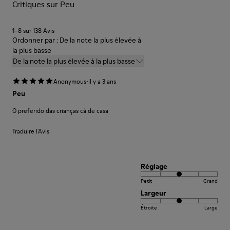
des chaussures
Critiques sur Peu
1–8 sur 138 Avis
Ordonner par : De la note la plus élevée à
la plus basse
De la note la plus élevée à la plus basse
·
Anonymous
il y a 3 ans
Peu
O preferido das crianças cá de casa
Traduire l'Avis
Réglage
Petit
Grand
Largeur
Étroite
Large