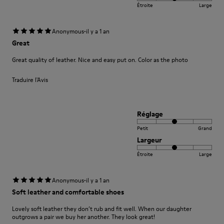
Étroite
Large
·
Anonymous
il y a 1 an
Great
Great quality of leather. Nice and easy put on. Color as the photo
Traduire l'Avis
Réglage
Petit
Grand
Largeur
Étroite
Large
·
Anonymous
il y a 1 an
Soft leather and comfortable shoes
Lovely soft leather they don’t rub and fit well. When our daughter
outgrows a pair we buy her another. They look great!