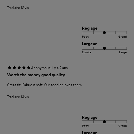
Traduire l'Avis
Réglage
Petit
Grand
Largeur
Étroite
Large
·
Anonymous
il y a 2 ans
Worth the money good quality.
Great fit! Fabric is soft. Our toddler loves them!
Traduire l'Avis
Réglage
Petit
Grand
Largeur