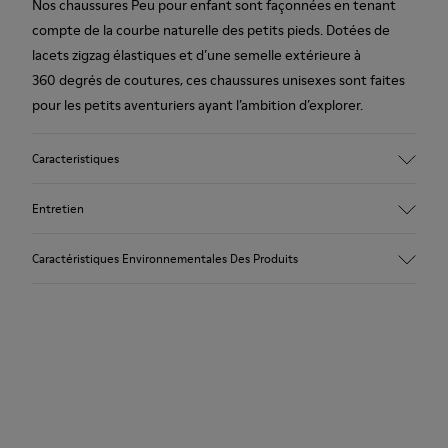
Nos chaussures Peu pour enfant sont façonnées en tenant
compte de la courbe naturelle des petits pieds. Dotées de
lacets zigzag élastiques et d’une semelle extérieure à
360 degrés de coutures, ces chaussures unisexes sont faites
pour les petits aventuriers ayant l’ambition d’explorer.
Caracteristiques
Tige
Entretien
Nubuck
Couleur
Caractéristiques Environnementales Des Produits
Multicolore
Semelle extérieure/Caractéristiques
Nos chaussures sont confectionnées à partir de matières haut
Semelle extérieure en caoutchouc (20 % recyclé)
de gamme soigneusement sélectionnées. L’utilisation de
Brides auto-agrippantes
produits d’entretien adaptés garantira la protection et la
Lacets élastiques
durabilité accrue de vos chaussures.
Semelle intérieure
Semelle intérieure en EVA
Pour obtenir des instructions détaillées sur l’entretien de
Doublure
votre paire de chaussures, consultez notre
guide d’entretien
40 % cuir 33 % polyester recyclé 27 % cuir velours