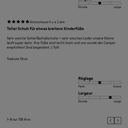
Étroite
Large
·
Anonymous
il y a 2 ans
Toller Schuh für etwas breitere Kinderfüße
Sehr weiche Sohle/Barfußschuhe + sehr weiches Leder unsere Kleine
läuft super darin. Ihre Füße sind recht breit und uns wurde der Camper
empfohlen! Sind begeistert :) Toll!
Traduire l'Avis
Réglage
Petit
Grand
Largeur
Étroite
Large
1–8 sur 138 Avis