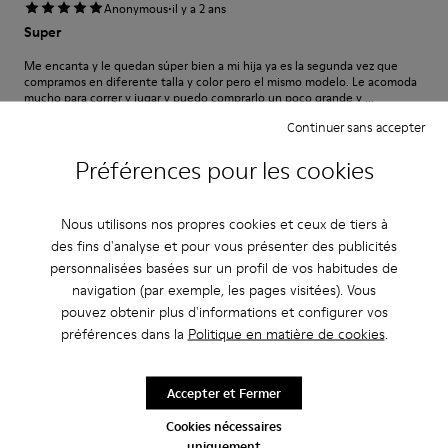
·
Anonymous
il y a 2 ans
Super
Me encanta y le quedan súper bien a mi hija ya es la segunda vez que
compramos en diferente talla y color pero el mismo modelo. Le acomoda
mucho para correr y jugar y puedo comprarlo un poco grande y ...
Voir plus
Continuer sans accepter
Traduire l'Avis
Préférences pour les cookies
Réglage
Nous utilisons nos propres cookies et ceux de tiers à
des fins d'analyse et pour vous présenter des publicités
Petit
Grand
personnalisées basées sur un profil de vos habitudes de
Largeur
navigation (par exemple, les pages visitées). Vous
Étroite
Large
pouvez obtenir plus d'informations et configurer vos
préférences dans la
Politique en matière de cookies
.
·
Anonymous
il y a 2 ans
Toll verarbeiteter super flexibler Konderschuh
Accepter et Fermer
Wie auch der Erwachsenen Schuh ist dieser Kinderschuh super
Cookies nécessaires
verarbeitet und mit einer flexiblen Sohle ausgestattet was für Kinderfüße
besonders wichtig ist!
uniquement