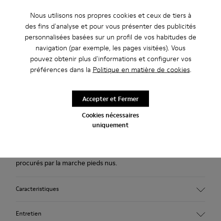
les achats de plus de 45CAD.
Nous utilisons nos propres cookies et ceux de tiers à
Nous n’acceptons pas de retour pour les produits de cette
des fins d'analyse et pour vous présenter des publicités
promotion.
personnalisées basées sur un profil de vos habitudes de
navigation (par exemple, les pages visitées). Vous
Période de garantie de 2 ans.
pouvez obtenir plus d'informations et configurer vos
préférences dans la
Politique en matière de cookies
.
Description
Accepter et Fermer
Chaussures grises pour femme. Tige en nubuck avec lacets
élastiques et semelle extérieure en TPU.
Cookies nécessaires
uniquement
La Peu est un modèle de basket pour femme. Son design est
inspiré par la forme du pied et a les mêmes bienfaits que ceux
procurés par la marche pieds nus.
Caracteristiques
Tige :
Entretien
Nubuck tanné végétal