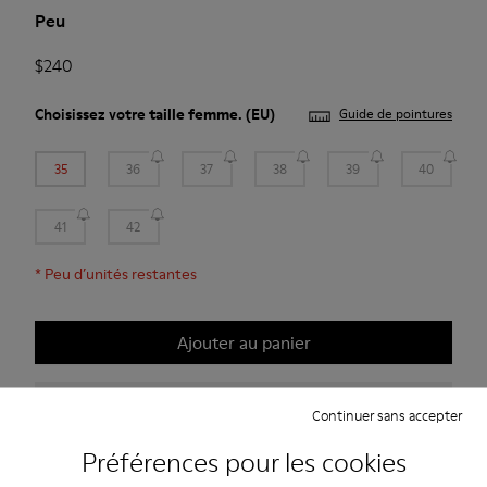
Peu
$240
Choisissez votre
taille femme
. (EU)
Guide de pointures
35
36
37
38
39
40
41
42
*
Peu d’unités restantes
Ajouter au panier
Consulter les disponibilités de la boutique la plus proche de chez
vous
Continuer sans accepter
Préférences pour les cookies
Profitez de la livraison standard et en boutique gratuite pour