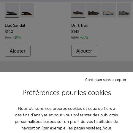
Lluc Sandal - K101093-004 - Sandales en cuir noir Pour hom
Lluc Sandal - K101093-001
Drift Trail - K100864-035 - B
Drift Trail - K100864
Drift Trail - 
Drift T
Lluc Sandal
Drift Trail
$140
$143
$175
-20%
$205
-30%
Ajouter
Ajouter
Continuer sans accepter
Préférences pour les cookies
Nous utilisons nos propres cookies et ceux de tiers à
des fins d'analyse et pour vous présenter des publicités
personnalisées basées sur un profil de vos habitudes de
navigation (par exemple, les pages visitées). Vous