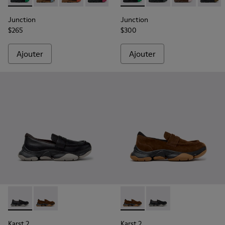
Junction
Junction
$265
$300
Ajouter
Ajouter
Karst 2 - K101142-001 - Mocassins en cuir noir pour homme.
Karst 2 - K101142-003 - Mocassins en cuir velours m
Karst 2 - K101142-003 - Moca
Karst 2 - K101142-001
Karst 2
Karst 2