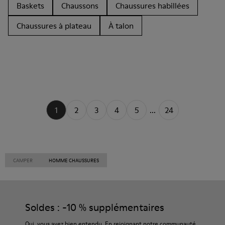
Baskets
Chaussons
Chaussures habillées
Chaussures à plateau
À talon
1
2
3
4
5
...
24
CAMPER
HOMME CHAUSSURES
Soldes : -10 % supplémentaires
Oui, vous avez bien entendu. En rejoignant notre communauté,