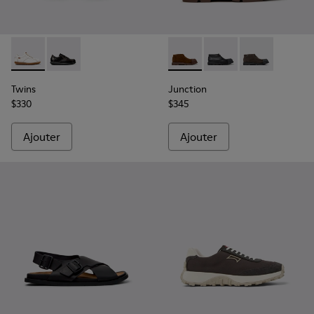
Twins - 16235-099 - Chaussures en cuir blanches Pour homm
Twins - 16235-100
Junction - K300475-005 - Bo
Junction - K300475-0
Junction - K3
Twins
Junction
$330
$345
Ajouter
Ajouter