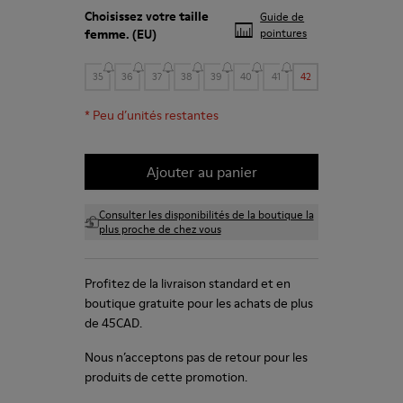
Choisissez votre
taille
Guide de
femme
. (EU)
pointures
35
36
37
38
39
40
41
42
*
Peu d’unités restantes
Ajouter au panier
Consulter les disponibilités de la boutique la
plus proche de chez vous
Profitez de la livraison standard et en
boutique gratuite pour les achats de plus
de 45CAD.
Nous n’acceptons pas de retour pour les
produits de cette promotion.