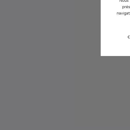
Nous u
prés
navigat
C