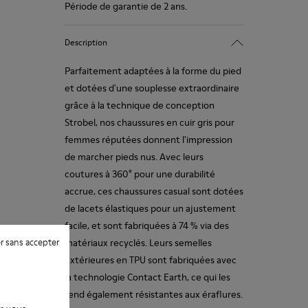
Période de garantie de 2 ans.
Description
Parfaitement adaptées à la forme du pied
et dotées d'une souplesse extraordinaire
grâce à la technique de conception
Strobel, nos chaussures en cuir gris pour
femmes réputées donnent l'impression
de marcher pieds nus. Avec leurs
coutures à 360° pour une durabilité
accrue, ces chaussures casual sont dotées
de lacets élastiques pour un ajustement
facile, et sont fabriquées à 74 % via des
r sans accepter
matériaux recyclés. Leurs semelles
extérieures en TPU sont fabriquées avec
la technologie Contact Earth, ce qui les
rend également résistantes aux éraflures.