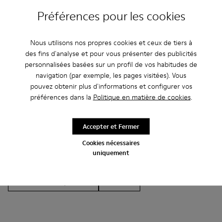
Préférences pour les cookies
Nous utilisons nos propres cookies et ceux de tiers à
Autres Catégories
des fins d'analyse et pour vous présenter des publicités
personnalisées basées sur un profil de vos habitudes de
navigation (par exemple, les pages visitées). Vous
pouvez obtenir plus d'informations et configurer vos
préférences dans la
Politique en matière de cookies
.
Bottines
Non Leather
Ballerines
Chaussures à lacets
Mocassins
Clogs
Accepter et Fermer
Sandales
Chaussures casual
Baskets
Cookies nécessaires
uniquement
Chaussons
Chaussures habillées
Chaussures à plateau
À talon