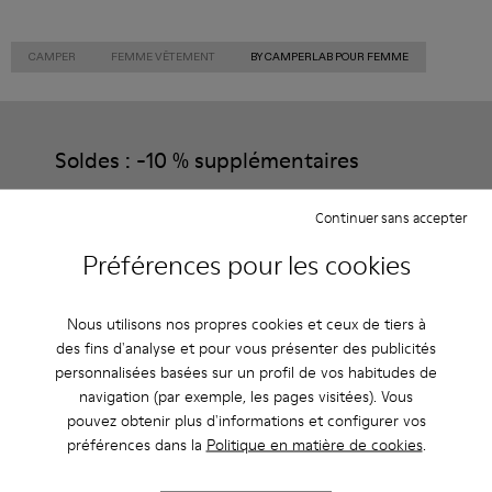
CAMPER
FEMME VÊTEMENT
BY CAMPERLAB POUR FEMME
Soldes : -10 % supplémentaires
Oui, vous avez bien entendu. En rejoignant notre communauté,
vous profiterez d’avantages exclusifs, notamment de
Continuer sans accepter
réductions, d’accès en avant-première et d’invitations à des
événements.
Préférences pour les cookies
Rejoignez-nous
Nous utilisons nos propres cookies et ceux de tiers à
des fins d'analyse et pour vous présenter des publicités
personnalisées basées sur un profil de vos habitudes de
navigation (par exemple, les pages visitées). Vous
Belgique
/
Français
pouvez obtenir plus d'informations et configurer vos
préférences dans la
Politique en matière de cookies
.