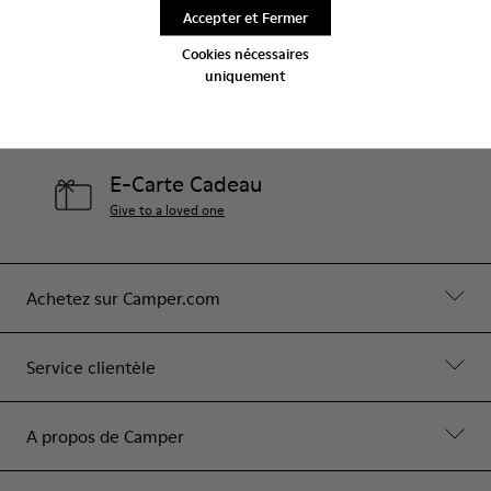
Aide
Accepter et Fermer
Contact Us
Cookies nécessaires
uniquement
Boutiques Camper
Découvrez le magasin plus proche
E-Carte Cadeau
Give to a loved one
Achetez sur Camper.com
Service clientèle
A propos de Camper