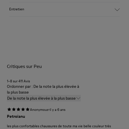
Tige :
Entretien
Nubuck tanné végétal
Couleur :
gris
Semelle extérieure / Caracteristiques :
Nos chaussures sont confectionnées à partir de matières haut
TPU avec technologie Contact Earth pour une meilleure
de gamme soigneusement sélectionnées. L’utilisation de
résistance à l’abrasion
produits d’entretien adaptés garantira la protection et la
Coutures à 360° pour une meilleure durabilité
durabilité accrue de vos chaussures.
Lacets élastiques pour un ajustement et une adaptabilité
faciles (65 % PET recyclé - 35 % Latex)
Critiques sur Peu
Pour obtenir des instructions détaillées sur l’entretien de
Doublure :
votre paire de chaussures, consultez notre
guide d’entretien
59 % Cuir de porc 41 % Textile (100 % PET recyclé)
des chaussures
1–8 sur 411 Avis
Certifiées par le Leather Working Group
Ordonner par : De la note la plus élevée à
la plus basse
De la note la plus élevée à la plus basse
·
Anonymous
il y a 6 ans
Petroianu
les plus confortables chaussures de toute ma vie belle couleur très