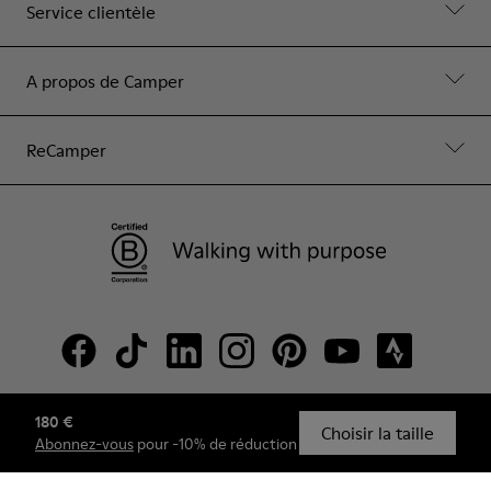
Service clientèle
A propos de Camper
ReCamper
180 €
© Camper, 2026
Choisir la taille
Abonnez-vous
pour -10% de réduction