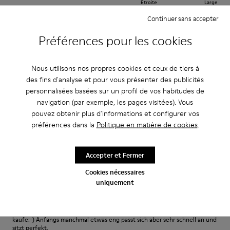
Étroite
Large
Continuer sans accepter
·
Anonymous
il y a 3 ans
Préférences pour les cookies
Excelente
Muy comodo excelente compra me gusto
Nous utilisons nos propres cookies et ceux de tiers à
des fins d'analyse et pour vous présenter des publicités
Traduire l'Avis
personnalisées basées sur un profil de vos habitudes de
navigation (par exemple, les pages visitées). Vous
pouvez obtenir plus d'informations et configurer vos
Réglage
préférences dans la
Politique en matière de cookies
.
Petit
Grand
Largeur
Accepter et Fermer
Étroite
Large
Cookies nécessaires
·
Anonymous
il y a 3 ans
uniquement
Fast wie Barfußlaufen:-)
Wunderbar bequemer Schuh mit Charakter den ich schon viele Jahre
kaufe:-) Anfangs manchmal etwas eng passt sich aber sehr schnell an und
sitzt perfekt.