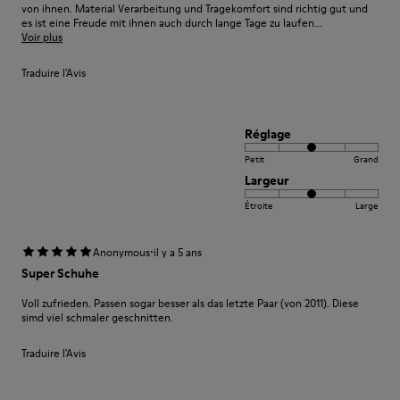
von ihnen. Material Verarbeitung und Tragekomfort sind richtig gut und
es ist eine Freude mit ihnen auch durch lange Tage zu laufen...
Voir plus
Traduire l'Avis
Réglage
Petit
Grand
Largeur
Étroite
Large
·
Anonymous
il y a 5 ans
Super Schuhe
Voll zufrieden. Passen sogar besser als das letzte Paar (von 2011). Diese
simd viel schmaler geschnitten.
Traduire l'Avis