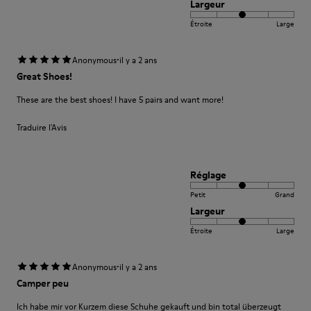
Largeur
Étroite
Large
·
Anonymous
il y a 2 ans
Great Shoes!
These are the best shoes! I have 5 pairs and want more!
Traduire l'Avis
Réglage
Petit
Grand
Largeur
Étroite
Large
·
Anonymous
il y a 2 ans
Camper peu
Ich habe mir vor Kurzem diese Schuhe gekauft und bin total überzeugt