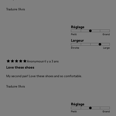
Traduire l'Avis
Réglage
Petit
Grand
Largeur
Étroite
Large
·
Anonymous
il y a 3 ans
Love these shoes
My second pair! Love these shoes and so comfortable.
Traduire l'Avis
Réglage
Petit
Grand