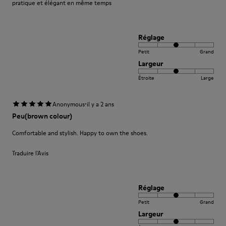
pratique et élégant en même temps
Réglage
Petit
Grand
Largeur
Étroite
Large
·
Anonymous
il y a 2 ans
Peu(brown colour)
Comfortable and stylish. Happy to own the shoes.
Traduire l'Avis
Réglage
Petit
Grand
Largeur