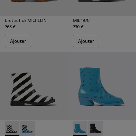
Brutus Trek MICHELIN
MIL 1978
265 €
230 €
Ajouter
Ajouter
MIL 1978 - K400691-002 - Bottines en cuir noir et blanc po
MIL 1978 - K400691-001 - Bottines en cuir multicol
Bonnie - K400687-002 - Bott
Bonnie - K400687-00