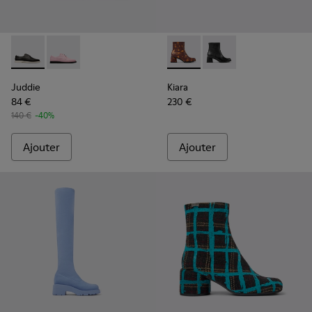
Juddie - K200977-001 - Chaussures noires pour femme
Juddie - K200977-002
Kiara - K400637-006 - Botti
Kiara - K400637-002
Juddie
Kiara
84 €
230 €
140 €
-40%
Ajouter
Ajouter