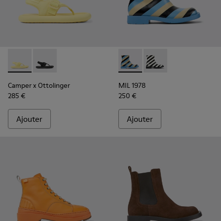
Camper x Ottolinger - K201563-001 - Sandales jaunes pour 
Camper x Ottolinger - K201563-002 - Sandales noire
MIL 1978 - K400691-001 - Bo
MIL 1978 - K400691-00
Camper x Ottolinger
MIL 1978
285 €
250 €
Ajouter
Ajouter