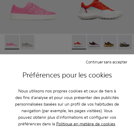
Courb - K200828-014 - Pink
Courb - K200828-021
CRCLR GORE-TEX - K201147-02
CRCLR GORE-TEX - K201
CRCLR GORE-TE
CRCLR G
Courb
CRCLR GORE-TEX
Continuer sans accepter
130 €
90 €
180 €
-50%
Préférences pour les cookies
Ajouter
Ajouter
Nous utilisons nos propres cookies et ceux de tiers à
des fins d'analyse et pour vous présenter des publicités
personnalisées basées sur un profil de vos habitudes de
navigation (par exemple, les pages visitées). Vous
pouvez obtenir plus d'informations et configurer vos
préférences dans la
Politique en matière de cookies
.