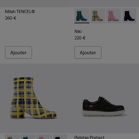
Milah TENCEL®
260 €
Niki - K400713-003 - Bottes 
Niki - K400713-004 - 
Niki - K40071
Niki - 
Niki
220 €
Ajouter
Ajouter
Pelotas Protect