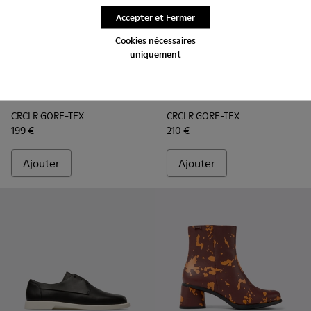
Accepter et Fermer
Cookies nécessaires
uniquement
CRCLR GORE-TEX - K400534-006 - Bottines respirantes noi
CRCLR GORE-TEX - K400534-001Q
CRCLR GORE-TEX - K400534-002Q
CRCLR GORE-TEX - K400640-0
CRCLR GORE-TEX - K
CRCLR GORE-TEX
CRCLR GORE-TEX
199 €
210 €
Ajouter
Ajouter