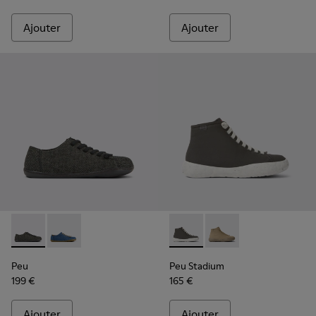
Ajouter
Ajouter
Peu - K201477-002 - Chaussures grises en laine et viscose 
Peu - K201477-005
Peu Stadium - K400624-004 
Peu Stadium - K4006
Peu
Peu Stadium
199 €
165 €
Ajouter
Ajouter