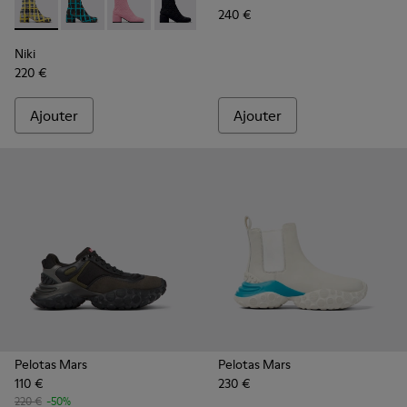
240 €
Niki - K400713-004 - Bottes en laine recyclée multicolore 
Niki - K400713-003 - Bottes en laine recyclée multi
Niki - K400713-002
Niki - K400713-001
Niki
220 €
Ajouter
Ajouter
Pelotas Mars
Pelotas Mars
110 €
230 €
220 €
-50%