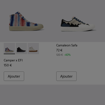
Camaleon Safa
72 €
Camper x EFI - K400541-013 - Baskets en coton bio multico
Camper x EFI - K400541-002
Camper x EFI - K400541-001
120 €
-40%
Camper x EFI
150 €
Ajouter
Ajouter