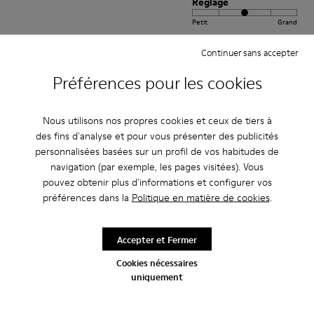
Réglage
Petit
Grand
Largeur
Continuer sans accepter
Étroite
Large
Préférences pour les cookies
·
Anonymous
il y a 4 ans
Geniales
Nous utilisons nos propres cookies et ceux de tiers à
des fins d'analyse et pour vous présenter des publicités
¡Geniales! Los compro todos los años. Son comodísimos para mi hijo.
Estupendos en cualquier ocasión.
personnalisées basées sur un profil de vos habitudes de
navigation (par exemple, les pages visitées). Vous
Traduire l'Avis
pouvez obtenir plus d'informations et configurer vos
préférences dans la
Politique en matière de cookies
.
Réglage
Accepter et Fermer
Petit
Grand
Largeur
Cookies nécessaires
uniquement
Étroite
Large