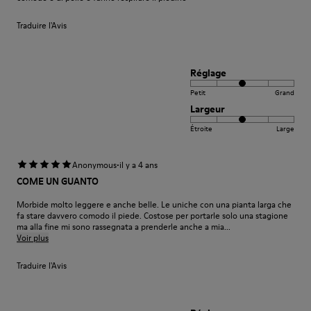
Traduire l'Avis
Réglage
Petit
Grand
Largeur
Étroite
Large
·
Anonymous
il y a 4 ans
COME UN GUANTO
Morbide molto leggere e anche belle. Le uniche con una pianta larga che
fa stare davvero comodo il piede. Costose per portarle solo una stagione
ma alla fine mi sono rassegnata a prenderle anche a mia...
Voir plus
Traduire l'Avis