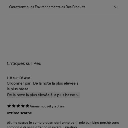
Couleur
Caractéristiques Environnementales Des Produits
Bleu
Semelle extérieure/Caractéristiques
Nos chaussures sont confectionnées à partir de matières haut
Semelle extérieure en caoutchouc (20 % recyclé)
de gamme soigneusement sélectionnées. L’utilisation de
Lacets élastiques
produits d’entretien adaptés garantira la protection et la
Semelle intérieure
durabilité accrue de vos chaussures.
Semelle intérieure en EVA
Doublure
Pour obtenir des instructions détaillées sur l’entretien de
48 % polyester recyclé 27 % cuir 25 % cuir velours
votre paire de chaussures, consultez notre
guide d’entretien
des chaussures
Critiques sur Peu
1–8 sur 156 Avis
Ordonner par : De la note la plus élevée à
la plus basse
De la note la plus élevée à la plus basse
·
Anonymous
il y a 3 ans
ottime scarpe
ottime scarpe le compro quasi ogni anno per il mio bambino perchè sono
comode e di pelle e fanno respirare il piedino