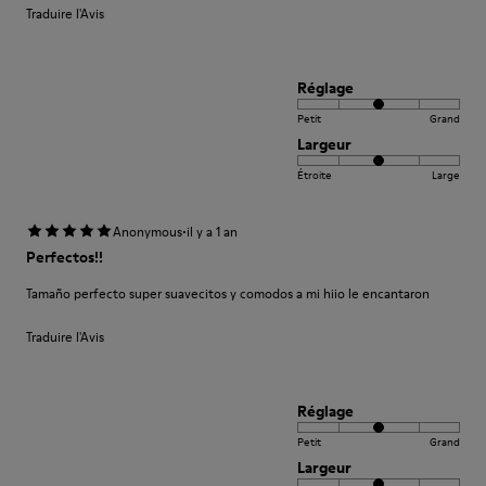
Traduire l'Avis
Réglage
Petit
Grand
Largeur
Étroite
Large
·
Anonymous
il y a 1 an
Perfectos!!
Tamaño perfecto super suavecitos y comodos a mi hiio le encantaron
Traduire l'Avis
Réglage
Petit
Grand
Largeur