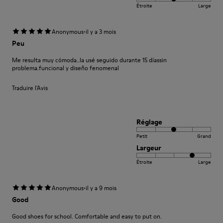
Étroite
Large
·
Anonymous
il y a 3 mois
Peu
Me resulta muy cómoda..la usé seguido durante 15 díassin
problema.funcional y diseño fenomenal
Traduire l'Avis
Réglage
Petit
Grand
Largeur
Étroite
Large
·
Anonymous
il y a 9 mois
Good
Good shoes for school. Comfortable and easy to put on.