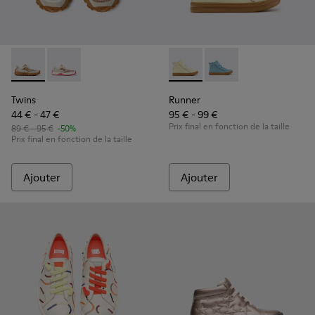
Twins - K800685-002 - Baskets en textile et en cuir nubuck 
Twins - K800685-001
Runner - K900421-002 - Baske
Runner - K900421-00
Twins
Runner
44 € - 47 €
95 € - 99 €
Prix final en fonction de la taille
89 € - 95 €
-50%
Prix final en fonction de la taille
Ajouter
Ajouter