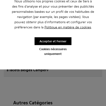
Nous utilisons nos propres cookies et ceux de tiers à
des fins d'analyse et pour vous présenter des publicités
personnalisées basées sur un profil de vos habitudes de
Comment choisir des chaussures Camper à la bonne
navigation (par exemple, les pages visitées). Vous
taille ?
pouvez obtenir plus d'informations et configurer vos
préférences dans la
Politique en matière de cookies
.
Quelle est la garantie sur les Chaussures à lacets
Beiges achetées sur le site Web de Camper ?
Accepter et Fermer
Cookies nécessaires
Les retours sont-ils possibles chez Camper ?
uniquement
Quels sont les frais d'expédition pour les Chaussures
à lacets Beiges Camper?
Autres Catégories