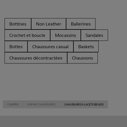
Bottines
Non Leather
Ballerines
Crochet et boucle
Mocassins
Sandales
Bottes
Chaussures casual
Baskets
Chaussures décontractées
Chaussons
CAMPER
ENFANT CHAUSSURES
CHAUSSURES À LACETS BEIGES