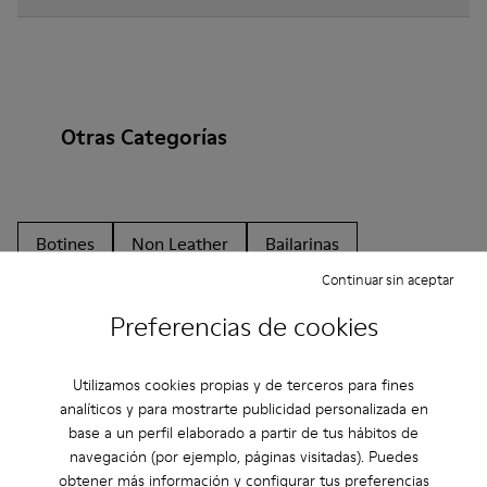
Otras Categorías
Botines
Non Leather
Bailarinas
Continuar sin aceptar
Zapatos de cordones
Mocasines
Clogs
Preferencias de cookies
Sandalias
Botas
Zapatos Planos
Zapatos Casual
Zapatillas
Zapatillas de Casa
Utilizamos cookies propias y de terceros para fines
analíticos y para mostrarte publicidad personalizada en
Zapatos de vestir
Plataformas / Cuñas
base a un perfil elaborado a partir de tus hábitos de
navegación (por ejemplo, páginas visitadas). Puedes
Zapatos de tacón
obtener más información y configurar tus preferencias