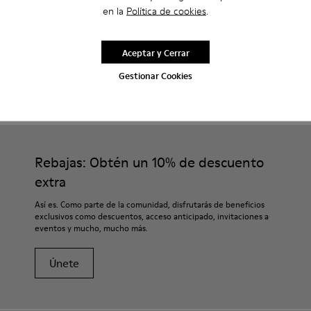
en la
Política de cookies
.
Aceptar y Cerrar
Gestionar Cookies
CAMPER
HOMBRE ZAPATOS
VENGA PARA HOMBRE
Rebajas: Obtén un 10% de descuento
extra
Así es. Como parte de la comunidad, disfrutarás de beneficios
exclusivos como descuentos, acceso anticipado, invitaciones a
eventos y mucho, mucho más.
Únete