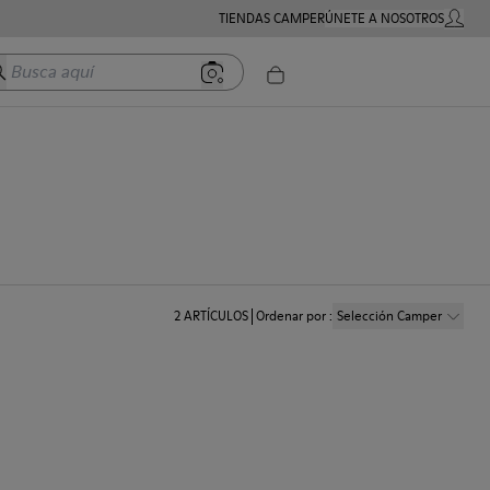
TIENDAS CAMPER
ÚNETE A NOSOTROS
MI CUE
usca aquí
2
ARTÍCULOS
Ordenar por
:
Selección Camper