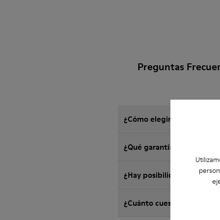
Preguntas Frecue
¿Cómo elegir zapatos Camp
¿Qué garantía tienen los
Utilizam
person
¿Hay posibilidad de devol
ej
¿Cuánto cuesta el envío d