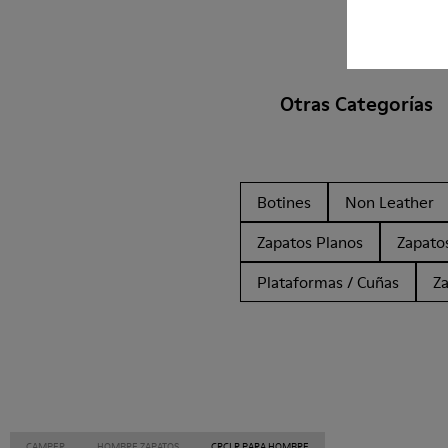
Otras Categorías
Botines
Non Leather
Zapatos Planos
Zapato
Plataformas / Cuñas
Z
CAMPER
HOMBRE ZAPATOS
CRCLR PARA HOMBRE