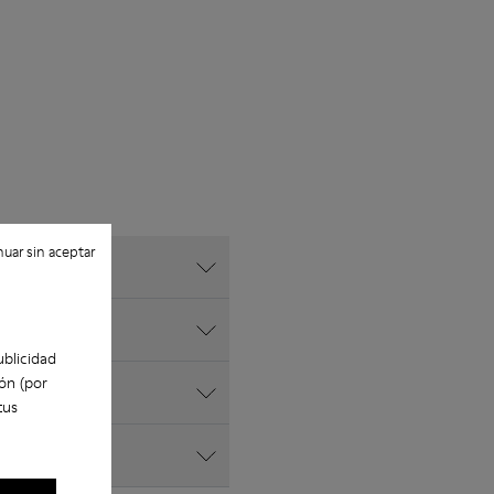
uar sin aceptar
ublicidad
ón (por
tus