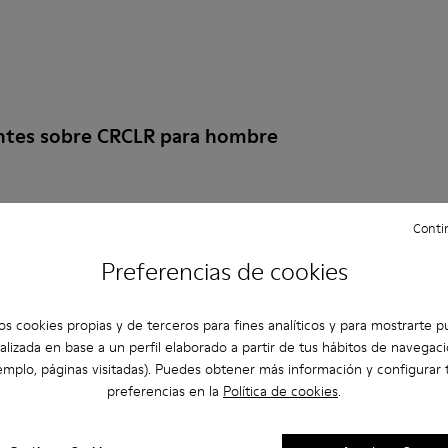
ntes sobre CRCLR para hombre
Contin
er de la talla adecuada?
Preferencias de cookies
 CRCLR para Hombre comprados en la web de Camper?
os cookies propias y de terceros para fines analíticos y para mostrarte p
alizada en base a un perfil elaborado a partir de tus hábitos de navegaci
ución en Camper?
emplo, páginas visitadas). Puedes obtener más información y configurar 
preferencias en la
Política de cookies
.
e los CRCLR para Hombre Camper?