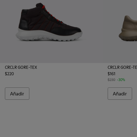
CRCLR GORE-TEX
CRCLR GORE-T
$220
$161
$230
-30%
Añadir
Añadir