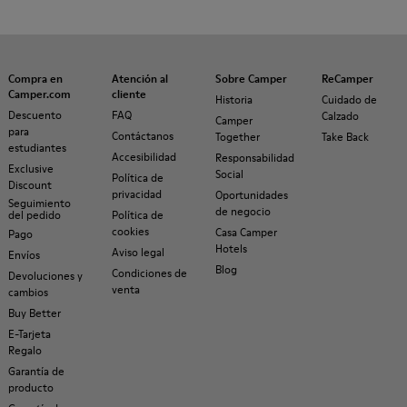
Compra en
Atención al
Sobre Camper
ReCamper
Camper.com
cliente
Historia
Cuidado de
Descuento
FAQ
Calzado
Camper
para
Contáctanos
Together
Take Back
estudiantes
Accesibilidad
Responsabilidad
Exclusive
Social
Política de
Discount
privacidad
Oportunidades
Seguimiento
de negocio
del pedido
Política de
cookies
Casa Camper
Pago
Hotels
Aviso legal
Envíos
Blog
Condiciones de
Devoluciones y
venta
cambios
Buy Better
E-Tarjeta
Regalo
Garantía de
producto