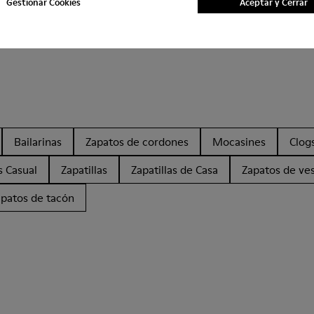
Gestionar Cookies
Aceptar y Cerrar
Bailarinas
Zapatos de cordones
Mocasines
Clog
s Casual
Zapatillas
Zapatillas de Casa
Zapatos de ves
apatos de tacón