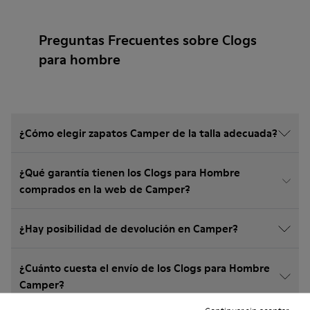
Preguntas Frecuentes sobre Clogs
para hombre
¿Cómo elegir zapatos Camper de la talla adecuada?
¿Qué garantía tienen los Clogs para Hombre
comprados en la web de Camper?
¿Hay posibilidad de devolución en Camper?
¿Cuánto cuesta el envío de los Clogs para Hombre
Camper?