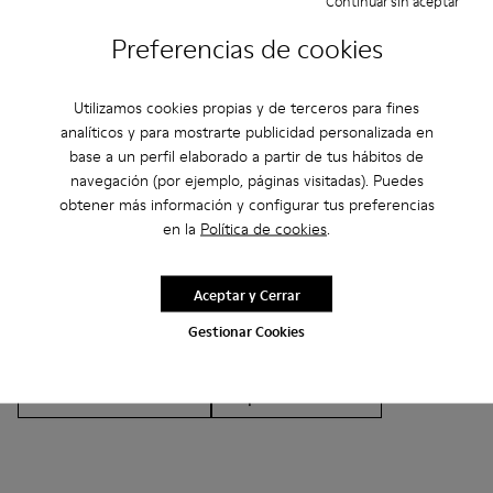
Continuar sin aceptar
Preferencias de cookies
Utilizamos cookies propias y de terceros para fines
Otras Categorías
analíticos y para mostrarte publicidad personalizada en
base a un perfil elaborado a partir de tus hábitos de
navegación (por ejemplo, páginas visitadas). Puedes
obtener más información y configurar tus preferencias
Botines
Non Leather
Bailarinas
en la
Política de cookies
.
Zapatos de cordones
Mocasines
Sandalias
Aceptar y Cerrar
Botas
Zapatos Casual
Zapatillas
Gestionar Cookies
Zapatillas de Casa
Zapatos de vestir
Plataformas / Cuñas
Zapatos de tacón