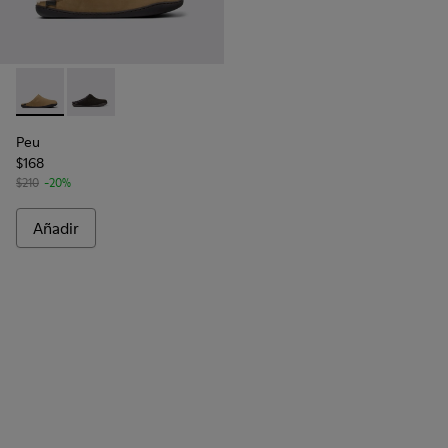
Peu - K100755-004 - Zapatos de nobuk marrones para homb
Peu - K100755-001
Peu
$168
$210
-20%
Añadir