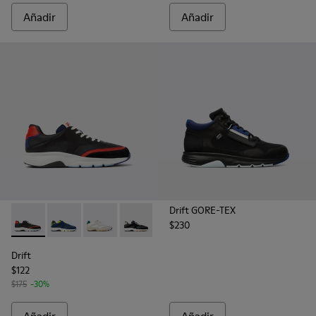
Añadir
Añadir
Drift GORE-TEX
$230
Drift - K100876-004 - Sneakers multicolores de tejido y pie
Drift - K100876-020 - Sneakers grises de piel para h
Drift - K100876-015 - Sneakers de tejido y no
Drift - K100876-013 - Zapatillas multic
Drift
$122
$175
-30%