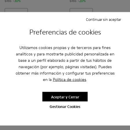
$165
-30%
$165
-20%
Añadir
Añadir
Continuar sin aceptar
Preferencias de cookies
Utilizamos cookies propias y de terceros para fines
analíticos y para mostrarte publicidad personalizada en
base a un perfil elaborado a partir de tus hábitos de
navegación (por ejemplo, páginas visitadas). Puedes
obtener más información y configurar tus preferencias
en la
Política de cookies
.
Aceptar y Cerrar
Drift Walk - K101098-008 - Sneakers de tejido y nobuk mult
Drift Walk - K101098-006 - Sneakers de tejido y nob
Drift Walk - K101098-004 - Sneakers de tejid
Drift Walk - K101098-003 - Sneakers de
Drift Walk - K101098-002 - Snea
Drift - K100876-020 - Sneake
Drift Walk - K101098-001
Drift - K100876-015 -
Drift - K100876
Drift -
Gestionar Cookies
Drift Walk
Drift
$99
$122
$165
-40%
$175
-30%