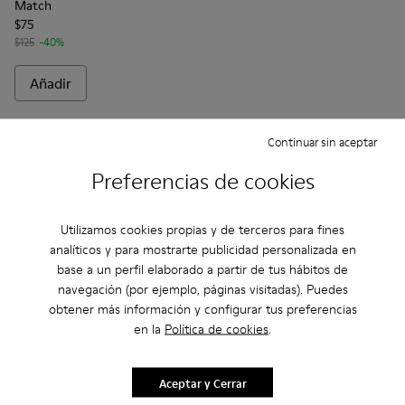
Match
$75
$125
-40%
Añadir
Continuar sin aceptar
Preferencias de cookies
Utilizamos cookies propias y de terceros para fines
analíticos y para mostrarte publicidad personalizada en
base a un perfil elaborado a partir de tus hábitos de
navegación (por ejemplo, páginas visitadas). Puedes
obtener más información y configurar tus preferencias
en la
Política de cookies
.
Preguntas Frecuentes sobre Match
para hombre
Aceptar y Cerrar