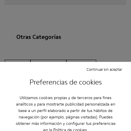
Otras Categorías
Botines
Non Leather
Bailarinas
Continuar sin aceptar
Zapatos de cordones
Mocasines
Clogs
Preferencias de cookies
Sandalias
Botas
Zapatos Casual
Zapatillas
Utilizamos cookies propias y de terceros para fines
Zapatillas de Casa
Zapatos de vestir
analíticos y para mostrarte publicidad personalizada en
base a un perfil elaborado a partir de tus hábitos de
Plataformas / Cuñas
Zapatos de tacón
navegación (por ejemplo, páginas visitadas). Puedes
obtener más información y configurar tus preferencias
en la
Política de cookies
.