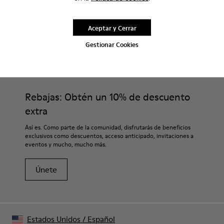
Aceptar y Cerrar
Gestionar Cookies
CAMPER
HOMBRE ZAPATOS
BRK PARA HOMBRE
Rebajas: Obtén un 10% de descuento
extra
Así es. Como parte de la comunidad, disfrutarás de beneficios
exclusivos como descuentos, acceso anticipado, invitaciones a
eventos y mucho, mucho más.
Únete
Estados Unidos
/
Español