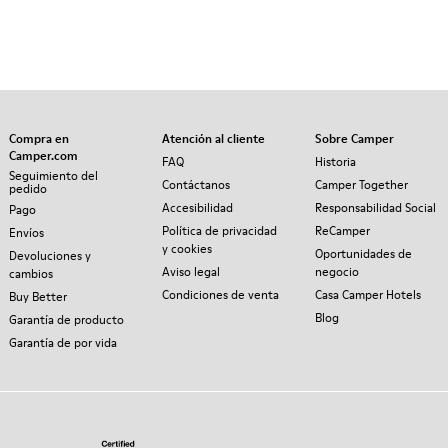
Compra en
Atención al cliente
Sobre Camper
Camper.com
FAQ
Historia
Seguimiento del
Contáctanos
Camper Together
pedido
Accesibilidad
Responsabilidad Social
Pago
Política de privacidad
ReCamper
Envíos
y cookies
Oportunidades de
Devoluciones y
Aviso legal
negocio
cambios
Condiciones de venta
Casa Camper Hotels
Buy Better
Blog
Garantía de producto
Garantía de por vida