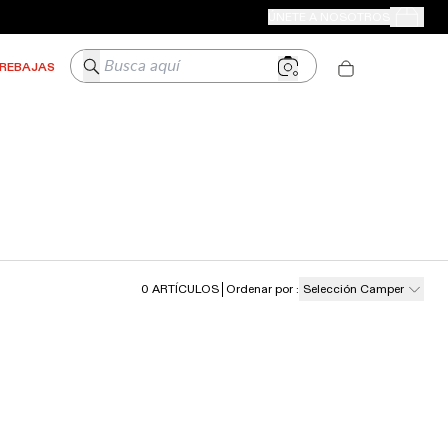
TIENDAS CAMPER
ÚNETE A NOSOTROS
Tus Pedido
Busca aquí
REBAJAS
0
ARTÍCULOS
Ordenar por
:
Selección Camper