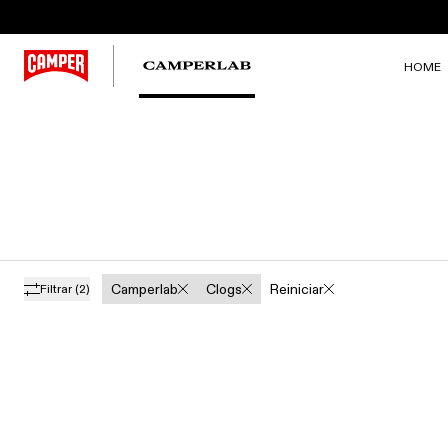
HOME
Camperlab
Clogs
Reiniciar
Filtrar
(2)