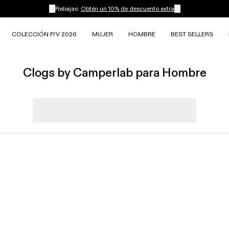
Rebajas:
Obtén un 10% de descuento extra
COLECCIÓN P/V 2026
MUJER
HOMBRE
BEST SELLERS
Clogs by Camperlab para Hombre