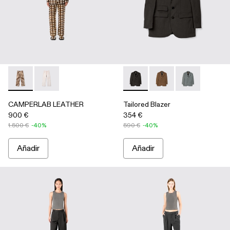
CAMPERLAB LEATHER - AU00041-002 - Pantalón en blanco rot
CAMPERLAB LEATHER - AU00041-001 - Pantalón blan
Tailored Blazer - AU00025-00
Tailored Blazer - AU
Tailored Blaze
CAMPERLAB LEATHER
Tailored Blazer
900 €
354 €
1.500 €
-40%
590 €
-40%
Añadir
Añadir