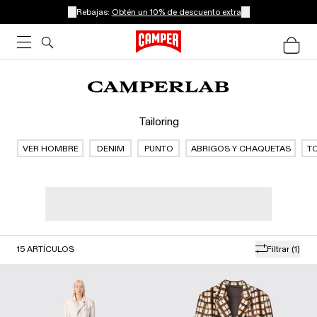
Rebajas:
Obtén un 10% de descuento extra
Tailoring
VER HOMBRE
DENIM
PUNTO
ABRIGOS Y CHAQUETAS
TO
15
ARTÍCULOS
Filtrar
(1)