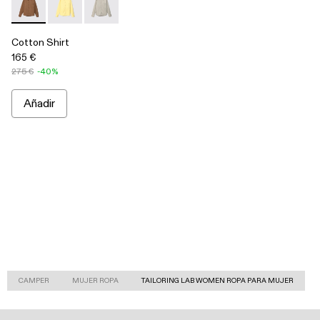
Cotton Shirt - AU00027-004 - Camisa de algodón marrón
Cotton Shirt - AU00027-003 - Camisa de algodón amar
Cotton Shirt - AU00027-002 - Camisa de algod
Cotton Shirt
165 €
275 €
-40%
Añadir
CAMPER
MUJER ROPA
TAILORING LAB WOMEN ROPA PARA MUJER