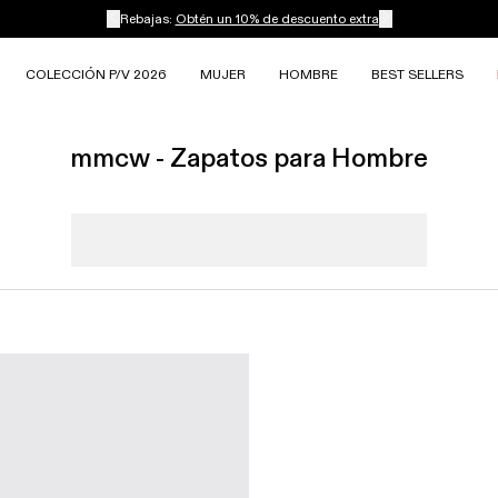
Rebajas:
Obtén un 10% de descuento extra
COLECCIÓN P/V 2026
MUJER
HOMBRE
BEST SELLERS
mmcw - Zapatos para Hombre