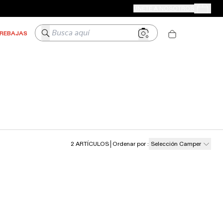
TIENDAS CAMPER
ÚNETE A NOSOTROS
Tus Pedido
Busca aquí
REBAJAS
2
ARTÍCULOS
Ordenar por
:
Selección Camper