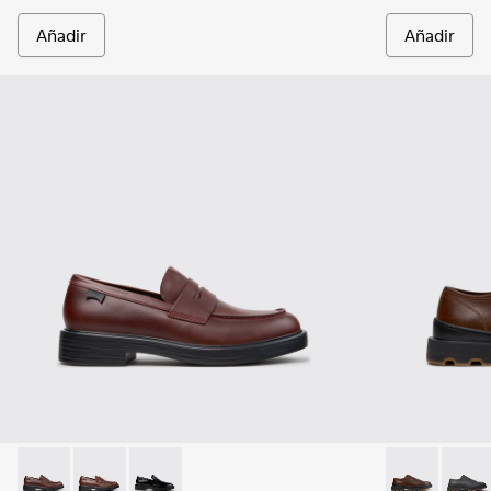
Añadir
Añadir
Dean - K101045-008 - Mocasines de piel burdeos para homb
Dean - K101045-005
Dean - K101045-001
Brutus+ - K1
Brutu