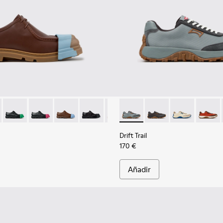
bre.
icolor para hombre.
-003
100872-039 - Zapatos de piel marrón para hombre.
101068-002
ion - K100872-038
ins - K101068-001
Junction - K100872-033 - Zapatos de piel negros para hombre
Junction - K100872-032
Junction - K100872-030
Junction - K100872-029
Junction - K100872-027
Drift Trail - K100864-054 - Z
Junction - K100872-025
Drift Trail - K100864
Junction - K10087
Drift Trail - 
Junction -
Drift T
Junc
Drift Trail
170 €
Añadir