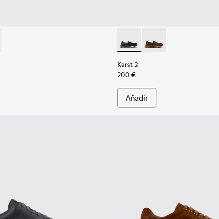
mbre.
6
114-005
01142-003 - Mocasines de ante marrón para hombre.
 - K101114-004
2 - K101142-001 - Mocasines de piel negros para hombre.
 Path+ - K101114-002
Karst 2 - K101142-001 - Moca
Karst 2 - K101142-003
Karst 2
200 €
Añadir