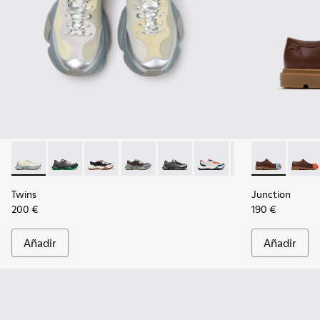
Twins - K101068-015 - Zapatillas de piel multicolor para hom
Twins - K101068-016 - Zapatillas de piel y nobuk mult
Twins - K101068-011
Twins - K101068-008
Twins - K101068-005
Twins - K101068-004
Twins - K101068
Junction - K
Twins - K
Junct
Tw
Twins
Junction
200 €
190 €
Añadir
Añadir