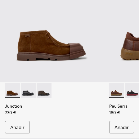
Junction - K300475-005 - Botines de ante marrón para hom
Junction - K300475-004
Junction - K300475-001
Peu Serra - K
Peu Se
Junction
Peu Serra
230 €
180 €
Añadir
Añadir