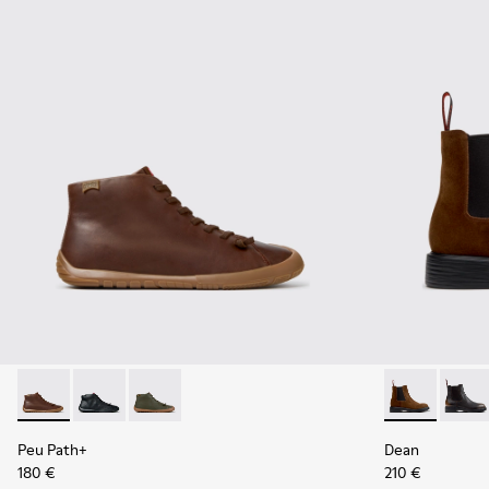
Peu Path+ - K300558-005 - Botines de piel marrones para 
Peu Path+ - K300558-004
Peu Path+ - K300558-002
Dean - K3004
Dean 
Peu Path+
Dean
180 €
210 €