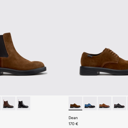
hombre.
92-007 - Botines marrones de ante para hombre.
- K300492-005
Dean - K300492-004
Dean - K300492-001
Dean - K100979-027 - Zapato
Dean - K100979-026
Dean - K100979
Dean -
Dean
170 €