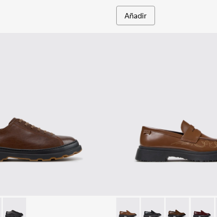
Añadir
re.
01066-004 - Zapatos de piel marrones para hombre.
s+ - K101066-002
Brutus+ - K101066-001
Walden - K100633-049 - Moc
Walden - K100633-0
Walden - K10
Walden