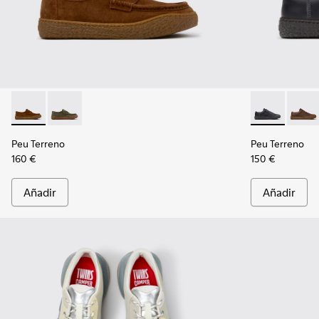
Peu Terreno - K101135-002 - Mocasines de ante marrón par
Peu Terreno - K101135-004
Peu Terreno 
Peu T
Peu Terreno
Peu Terreno
160 €
150 €
Añadir
Añadir