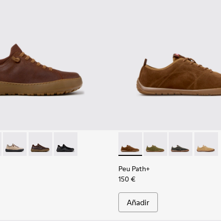
bre.
101075-010 - Zapatos marrones de piel regenerativa y textil pa
rra - K101075-013 - Zapatos grises de piel y textil para hombre.
Peu Serra - K101075-011
Peu Serra - K101075-005
Peu Serra - K101075-001
Peu Path+ - K101118-005 - Za
Peu Path+ - K101118-
Peu Path+ - K
Peu Pat
Peu Path+
150 €
Añadir