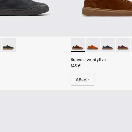
a hombre.
- K100927-020 - Zapatos de nobuk grises para hombre.
erreno - K100927-013
Peu Terreno - K100927-001
Runner Twentyfive - K101105-
Runner Twentyfive - 
Runner Twentyf
Runner 
Runner Twentyfive
145 €
Añadir