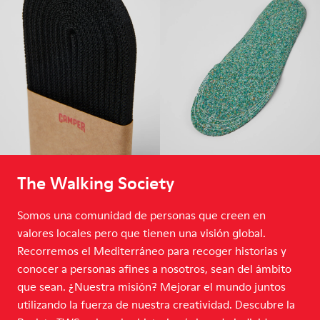
The Walking Society
Somos una comunidad de personas que creen en
valores locales pero que tienen una visión global.
Recorremos el Mediterráneo para recoger historias y
conocer a personas afines a nosotros, sean del ámbito
que sean. ¿Nuestra misión? Mejorar el mundo juntos
utilizando la fuerza de nuestra creatividad. Descubre la