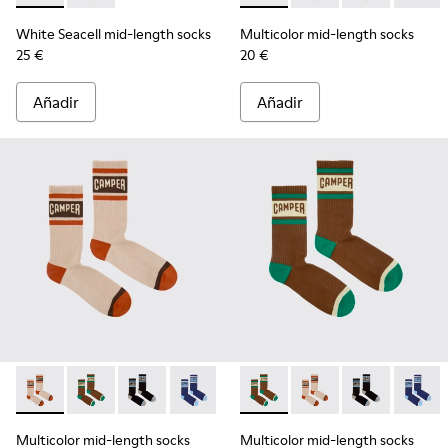
White Seacell mid-length socks
Multicolor mid-length socks
25 €
20 €
Añadir
Añadir
Multicolor mid-length socks - KA00073-008 - Calcetines de 
Multicolor mid-length socks - KA00073-009 - Calceti
Multicolor mid-length socks - KA00073-007 - 
Multicolor mid-length socks - KA0007
Multicolor mid-length socks
Multicolor mid-length
Multicolor mid
Multico
Multicolor mid-length socks
Multicolor mid-length socks