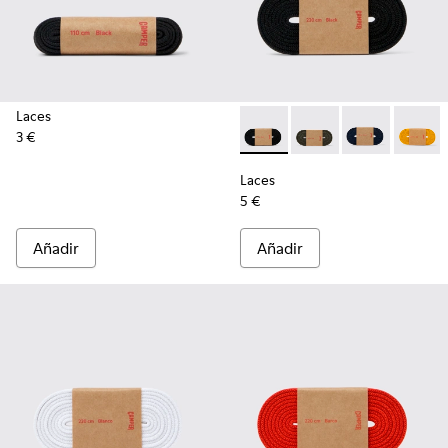
Laces
3 €
Laces - KL00002-001 - Cordo
Laces - KL00002-006 
Laces - KL000
Laces -
Laces
5 €
Añadir
Añadir