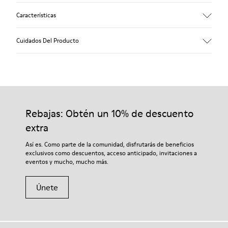
Características
Empeine
Cuidados Del Producto
Piel vacuna (Leather Working Group certificado)
Color
Marrón
Suela/Características
Nuestros zapatos se han fabricado con materiales de primera
80% TPU / 20% TPU reciclado
calidad cuidadosamente seleccionados. El uso de productos
Plantilla
adecuados para el cuidado del calzado los protegerá y
Rebajas: Obtén un 10% de descuento
EVA
garantizará que duren más tiempo.
Forro
extra
45% Poliéster reciclado, 55% Piel porcina
Si deseas obtener información detallada sobre cómo cuidar de
Así es. Como parte de la comunidad, disfrutarás de beneficios
tu par, visita nuestra
Guía para el cuidado del calzado
.
exclusivos como descuentos, acceso anticipado, invitaciones a
eventos y mucho, mucho más.
Únete