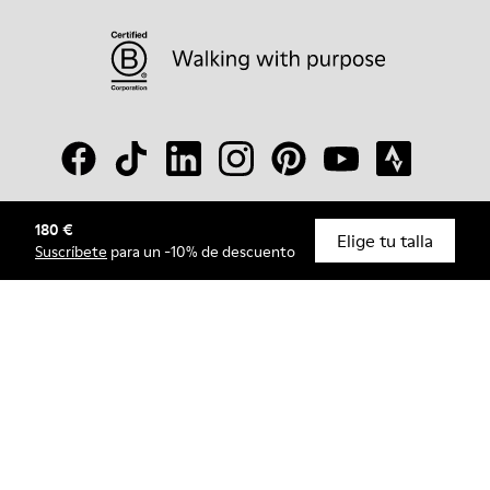
180 €
© Camper, 2026
Elige tu talla
Suscríbete
para un -10% de descuento