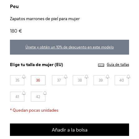
Peu
Zapatos marrones de piel para mujer
180 €
Únete y obtén un 10% de descuento en este modelo
Elige tu
talla de mujer
(EU)
Guía de tallas
35
36
37
38
39
40
41
42
*
Quedan pocas unidades
Añadir a la bolsa