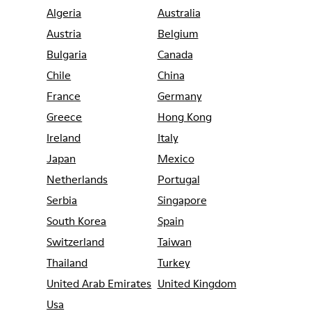
Algeria
Australia
Austria
Belgium
Bulgaria
Canada
Chile
China
France
Germany
Greece
Hong Kong
Ireland
Italy
Japan
Mexico
Netherlands
Portugal
Serbia
Singapore
South Korea
Spain
Switzerland
Taiwan
Thailand
Turkey
United Arab Emirates
United Kingdom
Usa