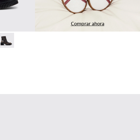
Comprar ahora
5
otines de piel negros para mujer.
1907-003
4-006
 - K201907-002
 K400804-005
ndon - K400804-004
Pix London - K400804-002