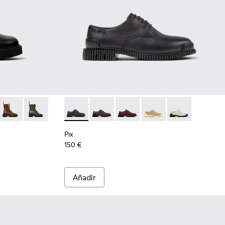
es para mujer.
s negros de piel para mujer.
03
76-010
0798-002
- K400776-008
Milah - K400776-007
Milah - K400776-002
Pix - K201851-001 - Zapatos de piel negros p
Pix - K201851-011
Pix - K201851-010
Pix - K201851-007
Pix - K201851-0
Pix
150 €
Añadir