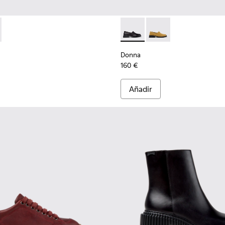
 reciclado y materiales técnicos para mujer.
eciclado y materiales técnicos para mujer.
 de PET reciclado para mujer.
 marrones de materiales técnicos de PET reciclado para mujer.
201987-001 - Bailarinas de ante y textil negras para mujer.
ath+ - K201987-002
Donna - K201936-001 - Mocas
Donna - K201936-002
Donna
160 €
Añadir