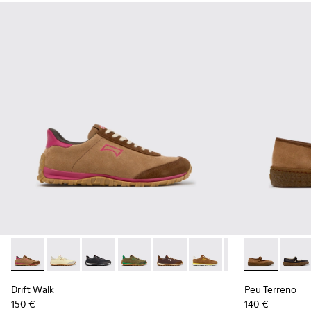
Drift Walk - K201885-008 - Zapatillas marrones de ante y pie
Drift Walk - K201885-010
Drift Walk - K201885-009 - Zapatillas negras d
Drift Walk - K201885-007
Drift Walk - K201885-006
Drift Walk - K201885-0
Drift Walk - K20
Peu Terreno -
Drift Wal
Peu T
Drift Walk
Peu Terreno
150 €
140 €