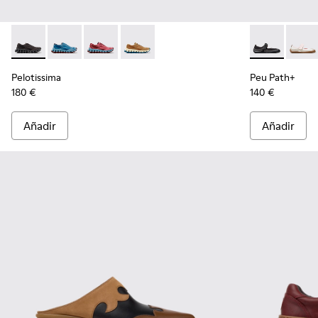
Pelotissima - K201922-006 - Zapatillas negras y grises de PET
Pelotissima - K201922-011 - Zapatillas azules de PET r
Pelotissima - K201922-010 - Zapatillas burdeos
Pelotissima - K201922-007 - Zapatillas
Peu Path+ - K
Peu P
Pelotissima
Peu Path+
180 €
140 €
Añadir
Añadir