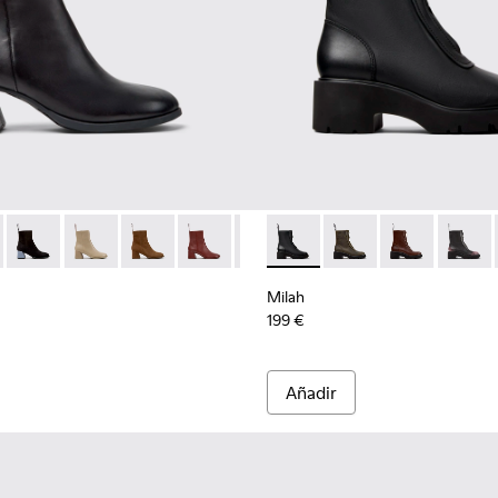
ra mujer.
5-008
8-001 - Botines de piel negros para mujer.
K201855-006
 K400798-011 - Botines de piel marrones para mujer.
nner - K201855-003
Kora - K400798-010
Runner - K201855-002
Kora - K400798-009
Kora - K400798-008 - Botines de nobuk marron
Kora - K400798-007
Kora - K400798-006
Milah - K400776-001 - Botine
Kora - K400798-005
Milah - K400776-011
Kora - K400798-0
Milah - K4007
Kora - K40
Milah 
Milah
199 €
Añadir