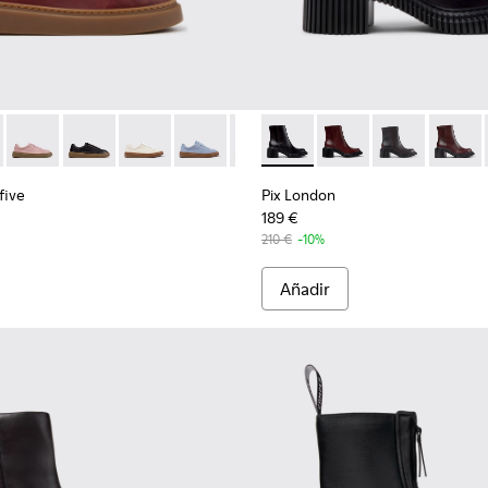
marrones para mujer.
lticolor para mujer.
five - K201907-011 - Zapatillas de piel burdeos para mujer.
r Twentyfive - K201907-013
Runner Twentyfive - K201907-012
Runner Twentyfive - K201907-010
Runner Twentyfive - K201907-008
Runner Twentyfive - K201907-007
Runner Twentyfive - K201907-00
Pix London - K400804-001 - B
Runner Twentyfive - K20
Pix London - K40080
Runner Twentyfive
Pix London -
Pix Lo
five
Pix London
189 €
210 €
-10%
Añadir