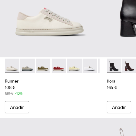
Runner - K201855-001 - Zapatillas de piel y nobuk blancas pa
Runner - K201855-015
Runner - K201855-014
Runner - K201855-013
Runner - K201855-011
Runner - K201855-010
Runner - K20185
Kora - K40079
Runner - 
Kora -
Ru
Runner
Kora
108 €
165 €
120 €
-10%
Añadir
Añadir