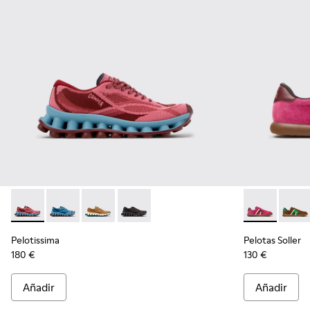
Pelotissima - K201922-010 - Zapatillas burdeos de PET recicl
Pelotissima - K201922-011 - Zapatillas azules de PET r
Pelotissima - K201922-007 - Zapatillas marron
Pelotissima - K201922-006 - Zapatillas 
Pelotas Solle
Pelota
Pelotissima
Pelotas Soller
180 €
130 €
Añadir
Añadir