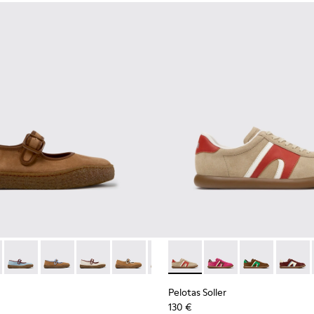
l para mujer.
e piel y nobuk para mujer.
03
1885-002
 K201825-010 - Bailarinas de ante y piel marrones para mujer.
k - K201885-001
erreno - K201825-009
Peu Terreno - K201825-008 - Bailarinas azules de ante y piel p
Peu Terreno - K201825-007
Peu Terreno - K201825-006
Peu Terreno - K201825-003
Peu Terreno - K201825-001
Pelotas Soller - K201608-036 
Pelotas Soller - K2016
Pelotas Soller
Pelotas
Pelotas Soller
130 €