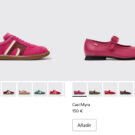
ado para mujer.
eciclado y materiales técnicos para mujer.
es de materiales técnicos de PET reciclado para mujer.
negras y grises de PET reciclado y materiales técnicos para muj
r - K201608-041 - Zapatillas multicolor de nobuk y piel para muj
s Soller - K201608-038
Pelotas Soller - K201608-037
Pelotas Soller - K201608-036 - Zapatillas multicolor de 
Pelotas Soller - K201608-031
Pelotas Soller - K201608-029
Pelotas Soller - K201608-027
Casi Myra - K201629-016 - Zap
Pelotas Soller - K201608-
Casi Myra - K201629-
Pelotas Soller - K
Casi Myra - K
Pelotas Sol
Casi My
Pelo
Casi Myra
150 €
Añadir