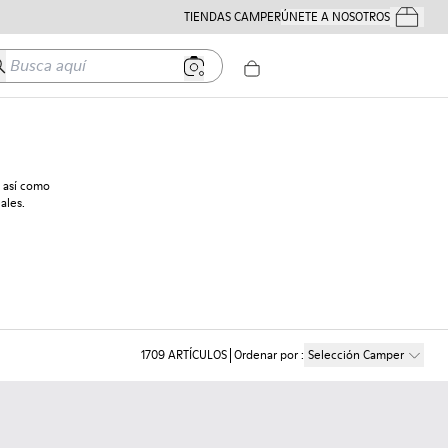
TIENDAS CAMPER
ÚNETE A NOSOTROS
Tus Pedido
usca aquí
 así como
ales.
1709
ARTÍCULOS
Ordenar por
:
Selección Camper