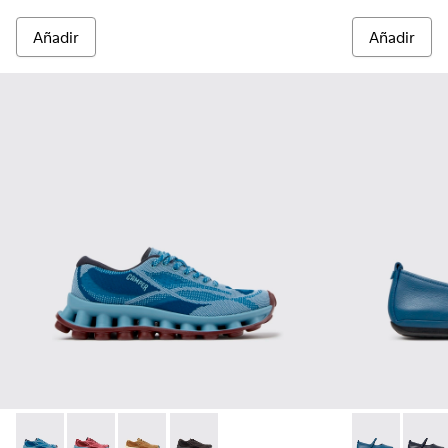
Añadir
Añadir
Pelotissima - K201922-011 - Zapatillas azules de PET reciclad
Pelotissima - K201922-010 - Zapatillas burdeos de PET
Pelotissima - K201922-007 - Zapatillas marron
Pelotissima - K201922-006 - Zapatillas 
Right Nina - 
Right 