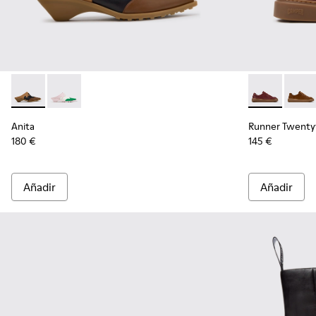
Anita - K201957-001 - Zapatos semiabiertos de piel y nobuk 
Anita - K201957-002 - Zapatos semiabiertos de piel mu
Runner Twenty
Runne
Anita
Runner Twenty
180 €
145 €
Añadir
Añadir