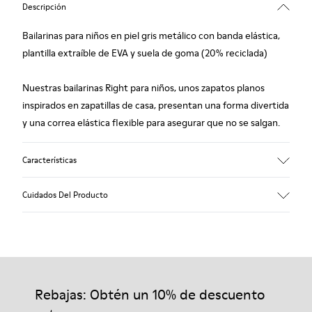
Descripción
Bailarinas para niños en piel gris metálico con banda elástica,
plantilla extraíble de EVA y suela de goma (20% reciclada)
Nuestras bailarinas Right para niños, unos zapatos planos
inspirados en zapatillas de casa, presentan una forma divertida
y una correa elástica flexible para asegurar que no se salgan.
Características
Empeine
Cuidados Del Producto
Piel
Color
Gris metálico
Suela/Características
Nuestros zapatos se han fabricado con materiales de primera
goma (20% reciclado)
calidad cuidadosamente seleccionados. El uso de productos
Plantilla
adecuados para el cuidado del calzado los protegerá y
Rebajas: Obtén un 10% de descuento
EVA
garantizará que duren más tiempo.
Forro
87% piel 10% textil (84% poliéster reciclado - 16% látex)