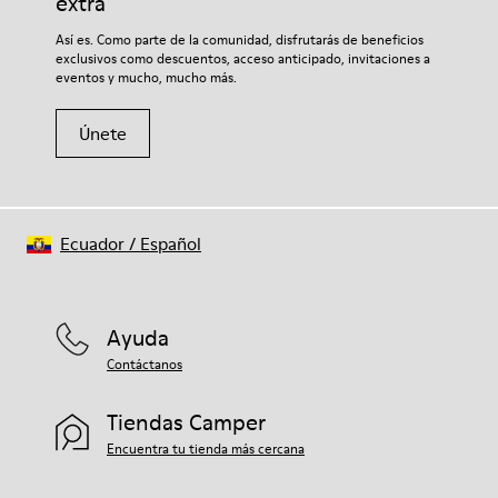
extra
3% piel
Si deseas obtener información detallada sobre cómo cuidar de
Así es. Como parte de la comunidad, disfrutarás de beneficios
tu par, visita nuestra
Guía para el cuidado del calzado
.
exclusivos como descuentos, acceso anticipado, invitaciones a
eventos y mucho, mucho más.
Únete
Ecuador
/
Español
Ayuda
Contáctanos
Tiendas Camper
Encuentra tu tienda más cercana